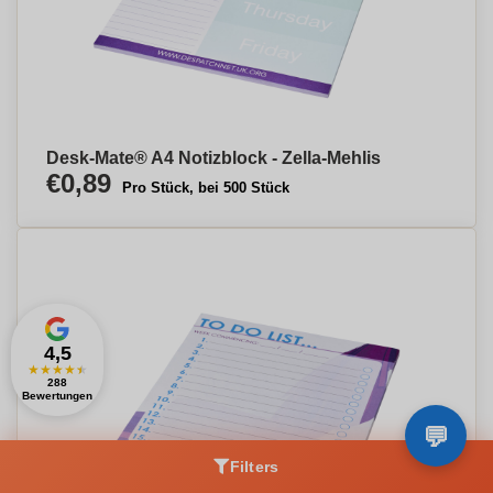
Desk-Mate® A4 Notizblock - Zella-Mehlis
€0,89
Pro Stück, bei 500 Stück
4,5
★
★
★
★
★
288
Bewertungen
Filters