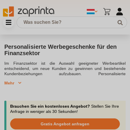
Personalisierte Werbegeschenke für den
Finanzsektor
Im Finanzsektor ist die Auswahl geeigneter Werbeartikel
entscheidend, um neue Kunden zu gewinnen und bestehende
Kundenbeziehungen aufzubauen. Personalisierte
Werbegeschenke, wie z.B. hochwertige Kugelschreiber oder
Mehr
stilvolle Notizbücher mit Firmenlogo, hinterlassen einen
bleibenden Eindruck. Diese Artikel sind nicht nur äußerst nützlich,
sondern tragen auch zur Markenbindung bei. Die
Finanzdienstleister können durch den gezielten Einsatz von
Werbemitteln eine starke Markenidentität aufbauen und das
Brauchen Sie ein kostenloses Angebot?
Stellen Sie Ihre
Vertrauen ihrer Kunden stärken. Werbeartikel für Banken und
Anfrage in weniger als 30 Sekunden!
Versicherungen, wie Sparschweine oder Powerbanks, sind
beliebte Streuartikel, die das Vertrauen aufbauen und die
Gratis Angebot anfragen
Markenbekanntheit erhöhen.Branchenspezifische Werbeartikel,