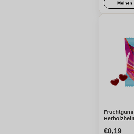
Meinen 
Fruchtgumm
Herbolzhei
€0,19