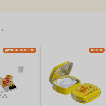
ichtige dabei. Nutzen Sie die Gelegenheit, Ihre Lieblingssüsswaren g
.
e und schokolade bedrucken
ikel
Produktion express
Topseller