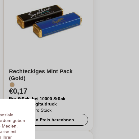
Rechteckiges Mint Pack
(Gold)
€0,17
Pro Stück, bei 10000 Stück
Logo in
Digitaldruck
Ab
1000
pro Stück
soziale
Meinen Preis berechnen
ßerdem geben
e Medien,
eise mit
 Ihrer