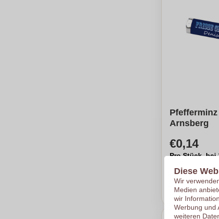
Pfefferminz 
Arnsberg
€0,14
Pro Stück, bei
Logo in
Digi
Diese Web
Ab
2500
pro
Wir verwenden 
Meinen 
Medien anbiet
wir Informatio
Werbung und A
weiteren Daten