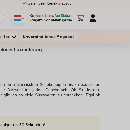
Kostenloser Korrekturabzug
Kundendienst:
Verfügbar
Fragen? Wir helfen gerne
ektor
Unverbindliches Angebot
henke in Luxembourg
gen. Von klassischen Schokoriegeln bis zu exotischen
reite Auswahl für jeden Geschmack. Ob Sie leckere
r gibt es so viele Süsswaren zu entdecken. Egal ob
zu entdecken. Online können Sie bequem von zu Hause
eckereien ist auch ideal für Geschenkboxen und
ten sind in verschiedenen Geschmäckern erhältlich,
ss. Sie können die köstlichen Snacks einfach online
 bietet. Stöbern Sie in unserem Shop, um die nächste
weniger als 30 Sekunden!
l von über 10.000 Produkten ist für jeden Fan von