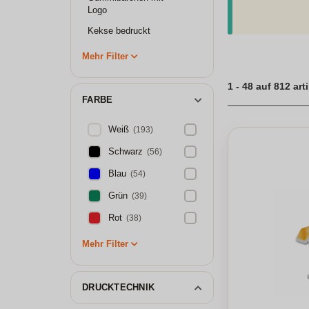
Süssigkeiten das R
Logo
Vielfalt zu kommen
Kekse bedruckt
Süßigkeiten, Keks
Mehr Filter
1 - 48 auf 812 art
FARBE
Weiß
(193)
Schwarz
(56)
Blau
(54)
Grün
(39)
Rot
(38)
Mehr Filter
DRUCKTECHNIK