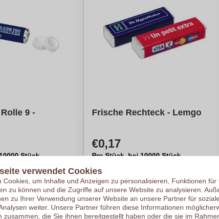
Rolle 9 -
Frische Rechteck - Lemgo
€0,17
 10000 Stück
Pro Stück, bei 10000 Stück
taldruck
Logo in
Digitaldruck
seite verwendet Cookies
 Stück
Ab
1000
pro Stück
Cookies, um Inhalte und Anzeigen zu personalisieren, Funktionen für 
Preis berechnen
Meinen Preis berechnen
en zu können und die Zugriffe auf unsere Website zu analysieren. Au
nen zu Ihrer Verwendung unserer Website an unsere Partner für sozial
nalysen weiter. Unsere Partner führen diese Informationen möglicherw
 zusammen, die Sie ihnen bereitgestellt haben oder die sie im Rahmen