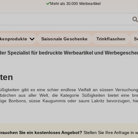
Mehr als 30.000 Werbeartikel
kenprodukte
Saisonale Geschenke
Trinkflaschen
S
t der Spezialist für bedruckte Werbeartikel und Werbegesc
ten
üßigkeiten gibt es eine schier endlose Vielfalt an süssen Versuchun
bärchen aus aller Welt, die Kategorie Süßigkeiten bietet eine b
htige Bonbons, süsse Kaugummis oder saure Lakritz bevorzugen, hie
, die Auswahl an Marken ist enorm und es gibt immer etwas Neues 
abei von günstigen Preisen profitieren. Die Welt der süßen L
s, die Freunden und der Familie Freude bereiten. Unsere Süßigkei
Geschmack etwas dabei ist, sei es scharf, salzig oder klassisch sü
 Vielfalt an Produkten genießen, die die Welt des süssen Geschmacks
rauchen Sie ein kostenloses Angebot?
Stellen Sie Ihre Anfrage in 
geben und die neuesten Angebote zu entdecken. Mit einer Auswah