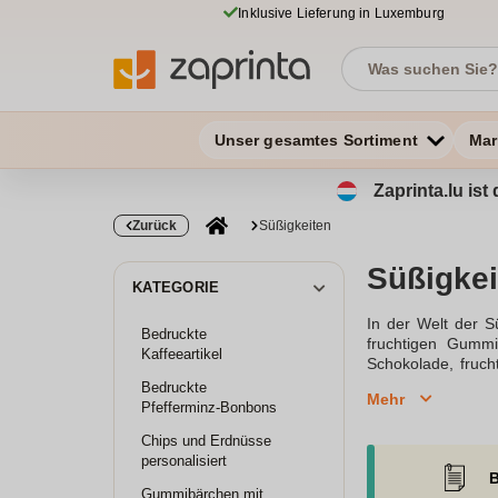
Inklusive Lieferung in Luxemburg
Unser gesamtes Sortiment
Mar
Zaprinta.lu is
Zurück
Süßigkeiten
Süßigkei
KATEGORIE
In der Welt der S
Bedruckte
fruchtigen Gummi
Kaffeeartikel
Schokolade, fruc
Haribo oder milka
Bedruckte
Mehr
bestellen und d
Pfefferminz-Bonbons
Überraschungsset
Chips und Erdnüsse
sodass für jeden 
personalisiert
einkaufen und die
B
Bestellung aufzu
Gummibärchen mit