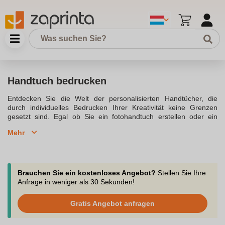
Handtuch bedrucken
Entdecken Sie die Welt der personalisierten Handtücher, die
durch individuelles Bedrucken Ihrer Kreativität keine Grenzen
gesetzt sind. Egal ob Sie ein fotohandtuch erstellen oder ein
handtuch mit foto bedrucken lassen möchten, die Möglichkeiten
Mehr
sind vielfältig und bieten eine große auswahl an Designs.
Qualitativ hochwertige handtücher in verschiedenen
ausführungen sind nicht nur in der badewanne, sondern auch am
strand oder in der sauna ein echter Hingucker. Ob mikrofaser,
baumwolle oder polyester, jedes material eignet sich perfekt für
Brauchen Sie ein kostenloses Angebot?
Stellen Sie Ihre
das abtrocknen nach einem erfrischenden bad. Die handtücher
Anfrage in weniger als 30 Sekunden!
gibt es in unterschiedlichen größen, von handtüchern im format
50 x 100 cm bis hin zu duschtücher und strandtücher.Lassen Sie
Gratis Angebot anfragen
Ihre handtücher besticken oder bedrucken und verleihen Sie
ihnen eine persönliche Note. Besticken lassen oder handtuch