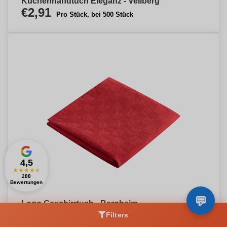
Küchenhandtuch Eleganz - Vellberg
€2,91
Pro Stück, bei 500 Stück
4,5
★
★
★
★
★
288
Bewertungen
Logo Geschirrtuch - Bergheim
€2,86
Filters
Pro Stück, bei 500 Stück