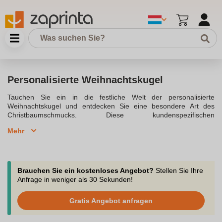
Personalisierte Weihnachtskugel
Tauchen Sie ein in die festliche Welt der personalisierte
Weihnachtskugel und entdecken Sie eine besondere Art des
Christbaumschmucks. Diese kundenspezifischen
Weihnachtskugeln ermöglichen es Ihnen, eine persönliche Note in
Mehr
Ihre Weihnachtsdeko zu bringen. Ob als Geschenk für Familie
oder als einzigartiges Andenken an besondere Momente, die
personalisierte Weihnachtskugel erzählt eine Geschichte. Die
Weihnachtskugel aus Glas in glänzendem Design oder aus
Kunststoff bietet verschiedene Stiloptionen passend zur
Brauchen Sie ein kostenloses Angebot?
Stellen Sie Ihre
Jahreszeit.Personalisierte Christbaumkugeln können mit Namen
Anfrage in weniger als 30 Sekunden!
oder Sprüchen bedruckt werden, um sie zu einem
unvergesslichen Geschenk zu Weihnachten zu machen. Diese
Gratis Angebot anfragen
weihnachtlichen Dekorationen sind in verschiedenen Farben
erhältlich und bieten Optionen wie die Weihnachtskugel mit Foto