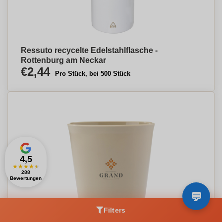
Ressuto recycelte Edelstahlflasche -
Rottenburg am Neckar
€2,44
Pro Stück, bei 500 Stück
4,5
★
★
★
★
★
288
Bewertungen
Filters