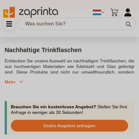
Nachhaltige Trinkflaschen
Entdecken Sie unsere Auswahl an nachhaltigen Trinkflaschen, die
aus hochwertigen Materialien wie Edelstahl und Glas gefertigt
sind. Diese Produkte sind nicht nur umweltfreundlich, sondern
auch langlebig und stilvoll. Unsere Edelstahl Trinkflaschen sind in
Mehr
verschiedenen Größen erhältlich, darunter 500 ml und 750 ml,
und eignen sich perfekt für den täglichen Gebrauch oder als
Wasserflasche beim Sport. Die doppelwandige Isolierflasche hält
Getränke bis zu 24 Stunden kalt und 12 Stunden heiß, wodurch
sie ideal für jedes Wetter ist. Trinkflaschen aus Glas oder
Brauchen Sie ein kostenloses Angebot?
Stellen Sie Ihre
Edelstahl bieten eine umweltfreundliche Alternative zu
Anfrage in weniger als 30 Sekunden!
herkömmlichen Plastikflaschen und sind bpa-frei, schadstofffrei
und geschmacksneutral. Unsere Soulbottles und 24bottles
Gratis Angebot anfragen
Kollektionen bieten eine Vielzahl von Designs, die nicht nur
funktional, sondern auch ein stilvolles Accessoire sind.Die