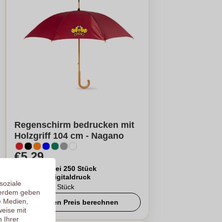
Regenschirm bedrucken mit
Holzgriff 104 cm - Nagano
€5,29
Pro Stück, bei 250 Stück
Logo in
Digitaldruck
soziale
Ab
10
pro Stück
ßerdem geben
e Medien,
Meinen Preis berechnen
eise mit
 Ihrer