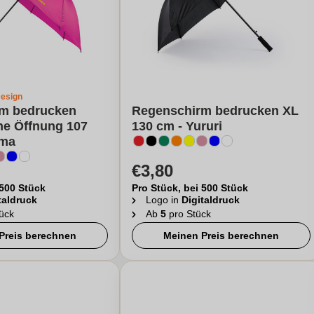
Design
m bedrucken
Regenschirm bedrucken XL
he Öffnung 107
130 cm - Yururi
ima
€3,80
 500 Stück
Pro Stück, bei 500 Stück
taldruck
Logo in
Digitaldruck
ück
Ab
5
pro Stück
Preis berechnen
Meinen Preis berechnen