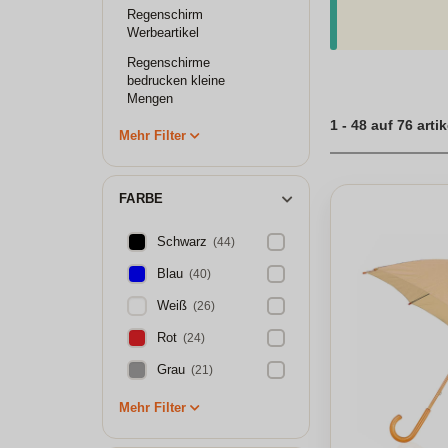
Werbeträger, um I
Regenschirm
bedruckten Regens
Werbeartikel
eine kompakte un
hochwertigen Reg
Regenschirme
bedrucken kleine
Regenschirme mit
Mengen
1 - 48 auf 76 artik
Mehr Filter
FARBE
Schwarz
(44)
Blau
(40)
Weiß
(26)
Rot
(24)
Grau
(21)
Mehr Filter