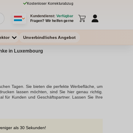
Kostenloser Korrekturabzug
Kundendienst:
Verfügbar
Fragen? Wir helfen gerne
ektor
Unverbindliches Angebot
henke in Luxembourg
schen Tagen. Sie bieten die perfekte Werbefläche, um
rucken lassen möchten, sind Sie hier genau richtig.
eal für Kunden und Geschäftspartner. Lassen Sie Ihre
uckten Regenschirmen aus.Wir bieten verschiedene Arten
l als Werbeartikel eignen. Ob Sie ein exklusives
te Publikum suchen, bei uns finden Sie die passenden
inem klaren und dauerhaften Aufdruck zu versehen. Je
yester und Nylon wählen.Regenschirme mit Logo sind
weniger als 30 Sekunden!
, Ihre Marke zu veredeln. Nutzen Sie diese effektiven