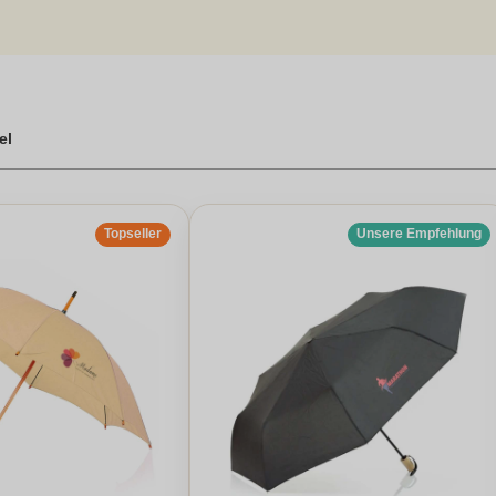
hre Werbebotschaft zu verbreiten und bei Ihren Kunden einen bleibend
chirmen sind Sie für jede Wetterlage bestens gerüstet. Vergessen Si
d dennoch wirkungsvolle Werbelösung zu bieten. Unterstreichen Si
enschirmen mit Logo.
 Logo
el
Topseller
Unsere Empfehlung