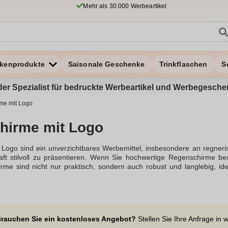
Mehr als 30.000 Werbeartikel
kenprodukte
Saisonale Geschenke
Trinkflaschen
S
t der Spezialist für bedruckte Werbeartikel und Werbegesc
me mit Logo
hirme mit Logo
Logo sind ein unverzichtbares Werbemittel, insbesondere an regneri
ft stilvoll zu präsentieren. Wenn Sie hochwertige Regenschirme bed
me sind nicht nur praktisch, sondern auch robust und langlebig, id
schem Wetter nicht im Stich und statten Sie sie mit individuell bedr
n an, darunter Stockschirme und Taschenschirme, die sich idea
 Geschäftspartner oder einen praktischen Streuartikel für das brei
 Siebdruck ist ein beliebtes Druckverfahren, um Regenschirme mit e
en Sie auch zwischen verschiedenen Farben und Materialien wie Pol
rauchen Sie ein kostenloses Angebot?
Stellen Sie Ihre Anfrage in 
nal, sondern auch stilvoll und bieten eine hervorragende Möglichkeit