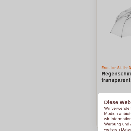
Erstellen Sie Ihr 
Regenschir
transparent
€4,42
Diese Web
Pro Stück, bei
Wir verwenden 
Ab
25
pro St
Medien anbiet
wir Informatio
Meinen 
Werbung und A
weiteren Daten