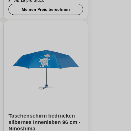
Ab
10
pro Stück
Meinen Preis berechnen
Taschenschirm bedrucken
silbernes Innenleben 96 cm -
Ninoshima