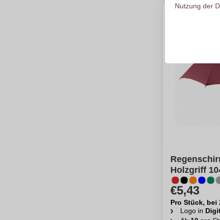
Nutzung der D
Regenschir
Holzgriff 1
€5,43
Pro Stück, bei
Logo in
Digi