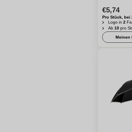
€5,74
Pro Stück, bei
Logo in
2
Fa
Ab
10
pro St
Meinen 