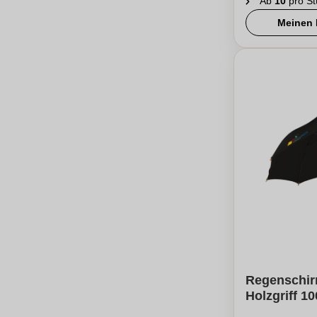
Ab
10
pro St
Meinen 
Regenschir
Holzgriff 1