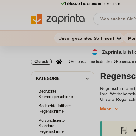
Inklusive Lieferung in Luxemburg
Unser gesamtes Sortiment
Mar
Zaprinta.lu is
Zurück
Regenschirme bedrucken
Regenschir
Regensc
KATEGORIE
Regenschirme mit 
Bedruckte
Ihre Werbebotscha
Sturmregenschirme
Unsere Regenschir
Kunden bei regneri
Bedruckte faltbare
Mehr
von Regenschirme
Regenschirme
Werbegeschenk für
Personalisierte
Regenschirme. Der
Standard-
nach Modell könn
B
Regenschirme
nicht nur funktio