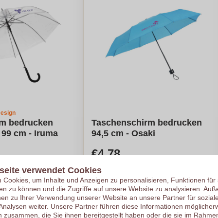
Design
m bedrucken
Taschenschirm bedrucken
 99 cm - Iruma
94,5 cm - Osaki
€4,78
Pro Stück, bei 250 Stück
seite verwendet Cookies
Logo in
2
Farben
 250 Stück
Cookies, um Inhalte und Anzeigen zu personalisieren, Funktionen für 
ück
Ab
10
pro Stück
en zu können und die Zugriffe auf unsere Website zu analysieren. Au
nen zu Ihrer Verwendung unserer Website an unsere Partner für sozial
Preis berechnen
Meinen Preis berechnen
nalysen weiter. Unsere Partner führen diese Informationen möglicherw
 zusammen, die Sie ihnen bereitgestellt haben oder die sie im Rahmen