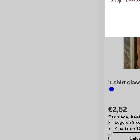
ou qu'ils ont c
T-shirt cla
€2,52
Par pièce, bas
Logo en
3
co
A partir de
1
Calc