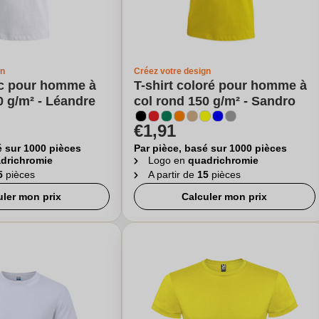
gn
Créez votre design
nc pour homme à
T-shirt coloré pour homme à
0 g/m² - Léandre
col rond 150 g/m² - Sandro
€1,91
é sur 1000 pièces
Par pièce, basé sur 1000 pièces
drichromie
Logo en
quadrichromie
5
pièces
A partir de
15
pièces
uler mon prix
Calculer mon prix