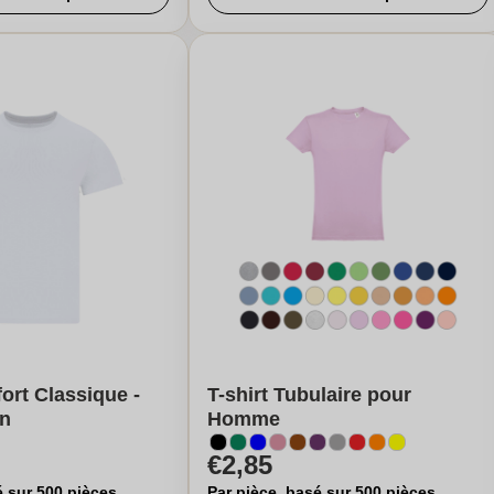
fort Classique -
T-shirt Tubulaire pour
an
Homme
€2,85
é sur 500 pièces
Par pièce, basé sur 500 pièces