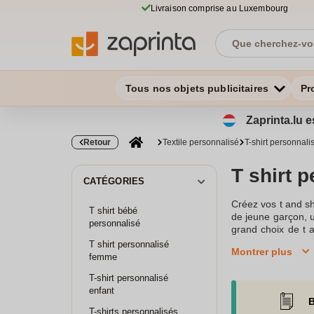
Livraison comprise au Luxembourg
Tous nos objets publicitaires
Pr
Zaprinta.lu e
Retour
Textile personnalisé
T-shirt personnali
T shirt 
CATÉGORIES
Créez vos t and s
T shirt bébé
de jeune garçon, u
personnalisé
grand choix de t 
l’impression numér
T shirt personnalisé
Montrer plus
and shirt n’a jama
femme
choisissez entre un
T-shirt personnalisé
t and shirts manc
enfant
personnaliser homm
B
c’est offrir un v
T-shirts personnalisés