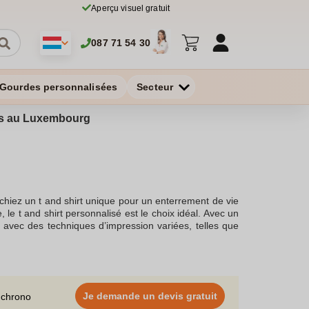
Aperçu visuel gratuit
087 71 54 30
Gourdes personnalisées
Secteur
ires au Luxembourg
iez un t and shirt unique pour un enterrement de vie
le t and shirt personnalisé est le choix idéal. Avec un
 avec des techniques d’impression variées, telles que
 créer un design qui vous ressemble.Personnaliser un t
hirts personnalisés avec un col rond ou un col en v, et
 and shirt imprimé est un excellent choix, tandis que les
 un cadeau personnalisé unique avec un t and shirt à
e la vie. Offrir un t and shirt personnalisé pas cher,
Je demande un devis gratuit
 chrono
 pouvez créer un tee and shirt original pour un look