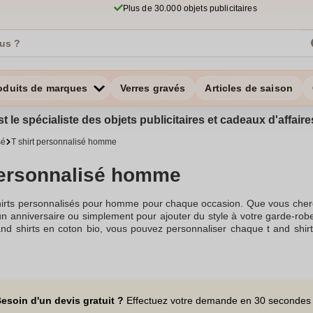
Plus de 30.000 objets publicitaires
oduits de marques
Verres gravés
Articles de saison
st le spécialiste des objets publicitaires et cadeaux d'affa
sé
T shirt personnalisé homme
personnalisé homme
hirts personnalisés pour homme pour chaque occasion. Que vous cherch
n anniversaire ou simplement pour ajouter du style à votre garde-robe, 
and shirts en coton bio, vous pouvez personnaliser chaque t and shirt
ique, le flocage, ou même le broder. Ajoutez votre photo et texte pour
is été aussi simple. Grâce à notre éditeur en ligne, créez des t and s
 t and shirt blanc ou un t and shirt de sport. Pour un look casual, un t
hes courtes sont parfaits pour offrir le meilleur confort.Proposez
e ou femme, idéal pour un évjf ou pour célébrer une étape importante d
esoin d'un devis gratuit ?
Effectuez votre demande en 30 secondes
êtement qui raconte une histoire.Dépendant de vos préférences, vous