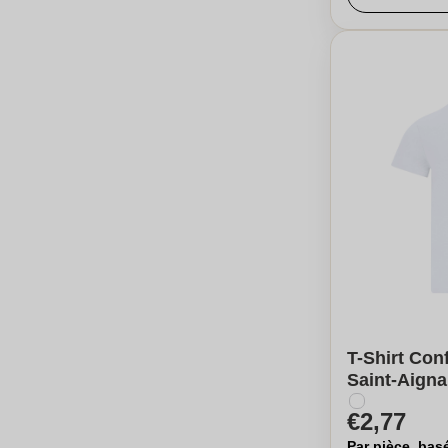
T-Shirt Con
Saint-Aign
€2,77
Par pièce, bas