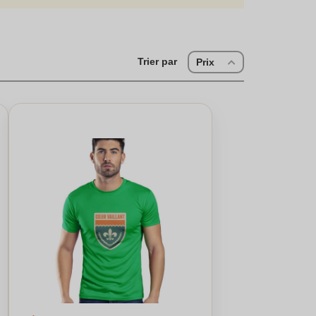
 personnalisation. Pour un t and shirt sport ou un t and
er des t and shirts à votre goût. Faites un t and shirt
rchez un t shirt personnalisé et ajoutez votre touche
Trier par
Prix