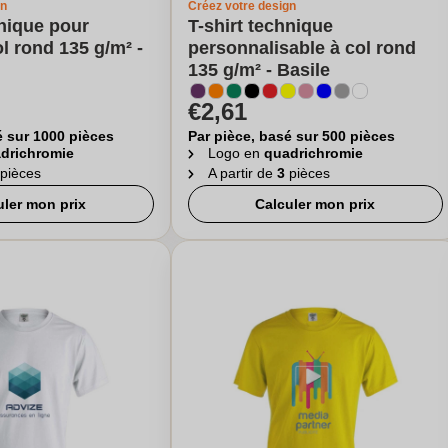
gn
Créez votre design
hnique pour
T-shirt technique
 rond 135 g/m² -
personnalisable à col rond
135 g/m² - Basile
€2,61
é sur 1000 pièces
Par pièce, basé sur 500 pièces
drichromie
Logo en
quadrichromie
pièces
A partir de
3
pièces
uler mon prix
Calculer mon prix