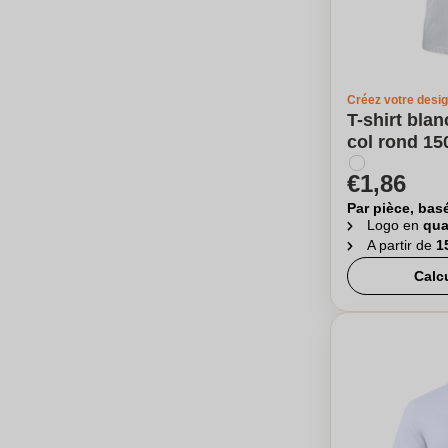
Créez votre desi
T-shirt bla
col rond 15
€1,86
Par pièce, bas
Logo en
qua
A partir de
1
Calc