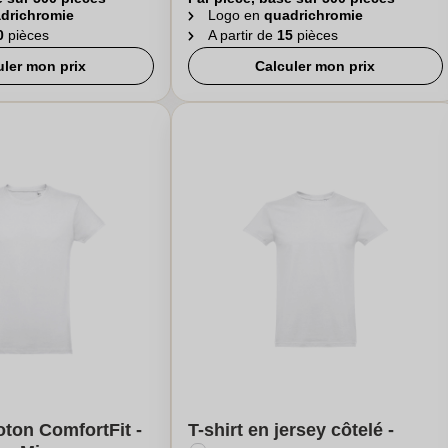
drichromie
Logo en
quadrichromie
0
pièces
A partir de
15
pièces
uler mon prix
Calculer mon prix
oton ComfortFit -
T-shirt en jersey côtelé -