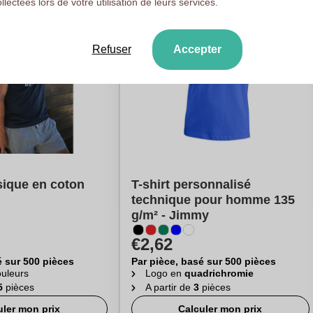
ollectées lors de votre utilisation de leurs services.
Refuser
Accepter
ssique en coton
T-shirt personnalisé
technique pour homme 135
g/m² - Jimmy
€2,62
é sur 500 pièces
Par pièce, basé sur 500 pièces
uleurs
Logo en
quadrichromie
5
pièces
A partir de
3
pièces
uler mon prix
Calculer mon prix