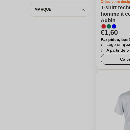
Créez votre desi
T-shirt tec
MARQUE
homme à col
Aubin
€1,60
Par pièce, bas
Logo en
qua
A partir de
5
Calc