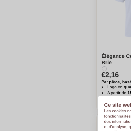
Élégance Co
Brie
€2,16
Par pièce, bas
Logo en
qua
A partir de
1
Calc
Ce site we
Les cookies no
fonctionnalité
des informatio
et d'analyse, 