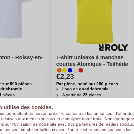
ton - Roissy-en-
T-shirt unisexe à manches
courtes Atomique - Teilhède
€2,23
é sur 500 pièces
Par pièce, basé sur 250 pièces
drichromie
Logo en
quadrichromie
5
pièces
A partir de
25
pièces
uler mon prix
Calculer mon prix
b utilise des cookies.
us permettent de personnaliser le contenu et les annonces, d'offrir de
s relatives aux médias sociaux et d'analyser notre trafic. Nous partage
ns sur l'utilisation de notre site avec nos partenaires de médias sociaux
qui peuvent combiner celles-ci avec d'autres informations que vous leur