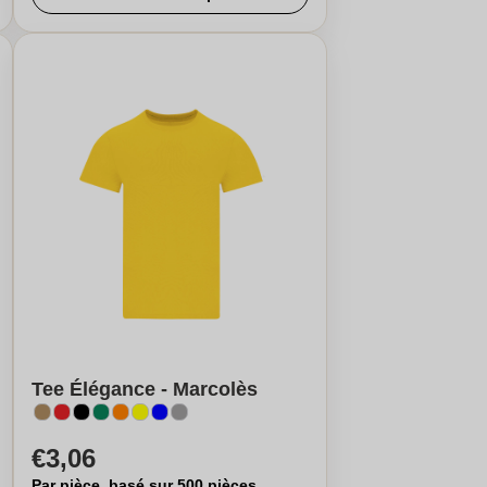
Tee Élégance - Marcolès
€3,06
Par pièce, basé sur 500 pièces