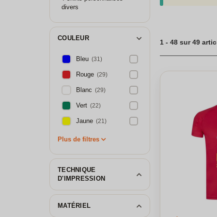
distinctif. Imprim
divers
shirt bio, contact
personnalisé pour
personnelle dès au
COULEUR
1 - 48 sur 49 arti
Créez vos t-shirts
Bleu
(31)
Rouge
(29)
Blanc
(29)
Vert
(22)
Jaune
(21)
Plus de filtres
TECHNIQUE
D'IMPRESSION
MATÉRIEL