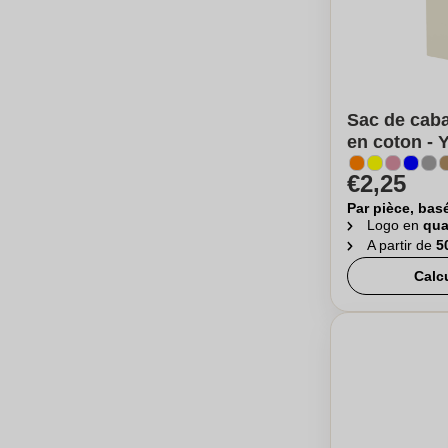
Sac de cab
en coton - 
€2,25
Par pièce, bas
Logo en
qua
A partir de
5
Calc