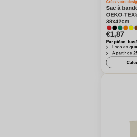
Créez votre desi
Sac à bando
OEKO-TEX®
38x42cm
€1,87
Par pièce, bas
Logo en
qua
A partir de
2
Calc