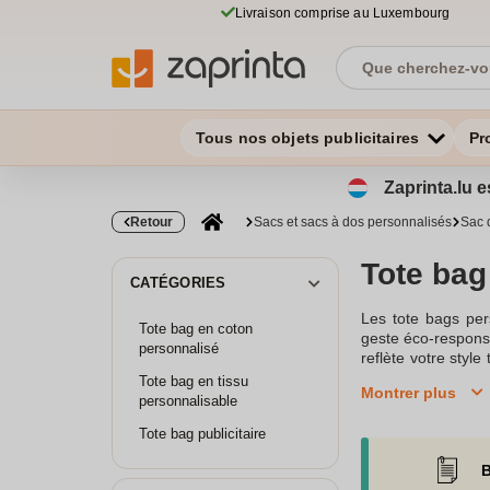
Livraison comprise au Luxembourg
Tous nos objets publicitaires
Pr
Zaprinta.lu e
Retour
Sacs et sacs à dos personnalisés
Sac 
Tote bag
CATÉGORIES
Les tote bags per
Tote bag en coton
geste éco-responsa
personnalisé
reflète votre styl
accessoire de mod
Tote bag en tissu
Montrer plus
d'afficher votre l
personnalisable
de qualité à la sé
Tote bag publicitaire
sac shopping ou m
à offrir à des pro
B
personnaliser des 