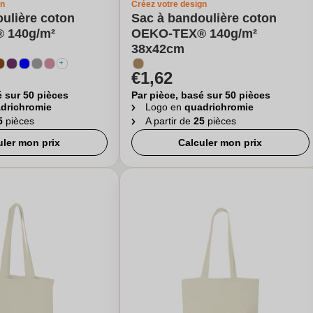
gn
Créez votre design
ulière coton
Sac à bandoulière coton
 140g/m²
OEKO-TEX® 140g/m²
38x42cm
€1,62
é sur 50 pièces
Par pièce, basé sur 50 pièces
drichromie
Logo en
quadrichromie
5
pièces
A partir de
25
pièces
uler mon prix
Calculer mon prix