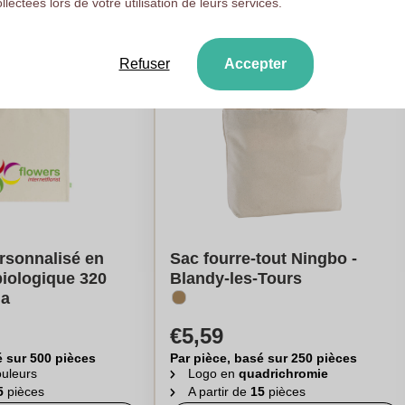
ollectées lors de votre utilisation de leurs services.
Refuser
Accepter
rsonnalisé en
Sac fourre-tout Ningbo -
biologique 320
Blandy-les-Tours
na
€5,59
é sur 500 pièces
Par pièce, basé sur 250 pièces
uleurs
Logo en
quadrichromie
5
pièces
A partir de
15
pièces