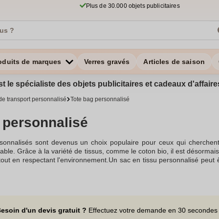
Plus de 30.000 objets publicitaires
oduits de marques
Verres gravés
Articles de saison
st le spécialiste des objets publicitaires et cadeaux d'affa
de transport personnalisé
Tote bag personnalisé
 personnalisé
sonnalisés sont devenus un choix populaire pour ceux qui cherchent 
ble. Grâce à la variété de tissus, comme le coton bio, il est désormais
e tout en respectant l'environnement.Un sac en tissu personnalisé peut ê
e et un support de communication efficace pour les entreprises. En 
ogo ou tout autre design personnalisé sur un sac en coton. Les options 
rigraphie pour un bag imprimé unique.Les tote bags sont connus pour le
ême d'un sac de sport. Personnaliser le tote bag permet d'en faire un
ches.En optant pour un tote bag en coton bio, vous faites le choix d'
esoin d'un devis gratuit ?
Effectuez votre demande en 30 secondes
tote bags pour les utiliser comme objets publicitaires ou simplement 