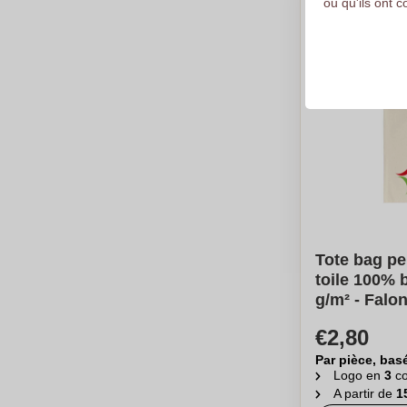
ou qu'ils ont c
Tote bag pe
toile 100% 
g/m² - Falo
€2,80
Par pièce, bas
Logo en
3
co
A partir de
1