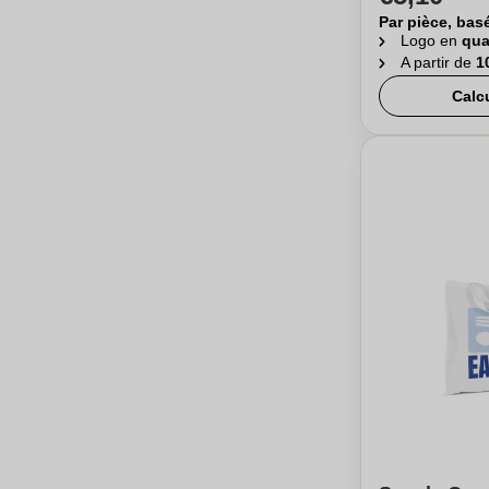
Par pièce, bas
Logo en
qua
A partir de
1
Calc