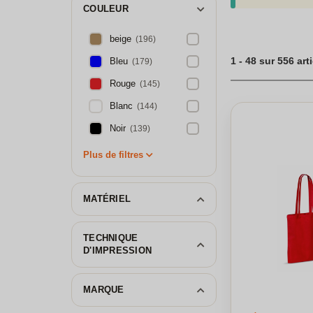
grande quantité, l
COULEUR
et une fabrication
bio comme cadeau o
beige
(196)
qui saura se démar
1 - 48 sur 556 art
Bleu
(179)
Découvrez notre ch
Rouge
(145)
Blanc
(144)
Noir
(139)
Plus de filtres
MATÉRIEL
TECHNIQUE
D'IMPRESSION
MARQUE