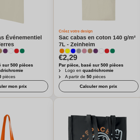
Créez votre design
as Événementiel
Sac cabas en coton 140 g/m²
Yerres
7L - Zeinheim
€2,29
é sur 500 pièces
Par pièce, basé sur 500 pièces
drichromie
Logo en
quadrichromie
0
pièces
A partir de
50
pièces
uler mon prix
Calculer mon prix