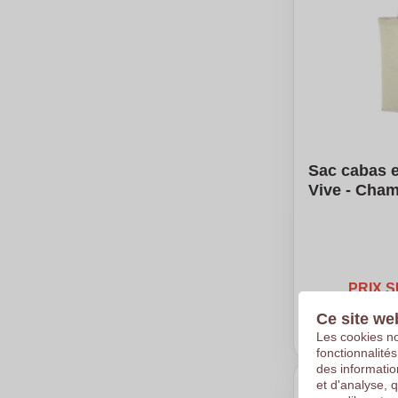
Sac cabas 
Vive - Cha
PRIX 
Ce site we
Prix
Les cookies no
fonctionnalité
des informatio
et d'analyse, 