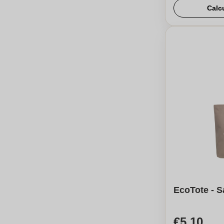
Calc
EcoTote - S
€5,10