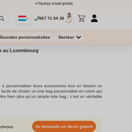
Aperçu visuel gratuit
087 71 54 30
Gourdes personnalisées
Secteur
ires au Luxembourg
à personnaliser leurs accessoires tout en faisant un
 facile de choisir un tote bag personnalisé en coton qui
tre bien plus qu'un simple tote bag ; c'est un véritable
personnalisant un tote bag, vous avez la possibilité
de personnalisation sont vastes, allant de l'impression
ur polyvalence, qu'il s'agisse d'un sac de plage, d'un
 cadeau publicitaire unique ou un cadeau personnalisé
un sac écologique personnalisé et durable. Vous pouvez
Je demande un devis gratuit
 chrono
pour votre usage personnel. Que ce soit en unité ou en