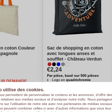
en coton Couleur
Sac de shopping en coton
mpagnole
avec longues anses et
soufflet - Château-Verdun
€2,24
Par pièce, basé sur 500 pièces
Logo en
quadrichromie
SUR DEMANDE
A partir de
25
pièces
b utilise des cookies.
 sur demande
Calculer mon prix
us permettent de personnaliser le contenu et les annonces, d'offrir de
s relatives aux médias sociaux et d'analyser notre trafic. Nous partage
ns sur l'utilisation de notre site avec nos partenaires de médias sociaux
qui peuvent combiner celles-ci avec d'autres informations que vous leur