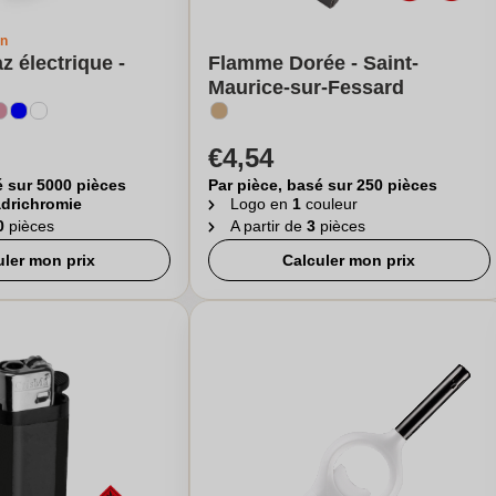
gn
z électrique -
Flamme Dorée - Saint-
Maurice-sur-Fessard
€4,54
é sur 5000 pièces
Par pièce, basé sur 250 pièces
drichromie
Logo en
1
couleur
0
pièces
A partir de
3
pièces
uler mon prix
Calculer mon prix