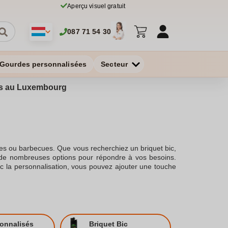
Aperçu visuel gratuit
087 71 54 30
Gourdes personnalisées
Secteur
ires au Luxembourg
tes ou barbecues. Que vous recherchiez un briquet bic,
 de nombreuses options pour répondre à vos besoins.
ec la personnalisation, vous pouvez ajouter une touche
ant du briquet un objet publicitaire efficace.Offrant un
ets personnalisables peuvent être gravés avec photo,
ec la surface du briquet disponible pour le marquage,
r un briquet publicitaire? Parce que c'est un cadeau
ge publicitaire de votre marque bic ou tout autre image
ppo, ou un briquet électronique personnalisé, chaque
sonnalisés
Briquet Bic