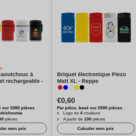
gn
caoutchouc à
Briquet électronique Piezo
et rechargeable -
Matt XL - Reppe
€0,60
é sur 1000 pièces
Par pièce, basé sur 2500 pièces
drichromie
Logo en
4
couleurs
00
pièces
A partir de
100
pièces
uler mon prix
Calculer mon prix