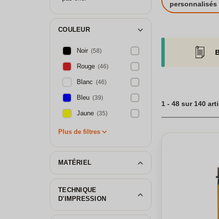
modèle de briquet
personnalisés
d'anniversaire ou
unique, qu'il s'ag
gamme de briquets 
COULEUR
Découvrez notre la
Noir
(58)
B
Rouge
(46)
Blanc
(46)
Bleu
(39)
1 - 48 sur 140 art
Jaune
(35)
Plus de filtres
MATÉRIEL
TECHNIQUE
D'IMPRESSION