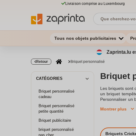
Livraison comprise au Luxembourg
Tous nos objets publicitaires
Pr
Zaprinta.lu e
Retour
Briquet personnalisé
Briquet 
CATÉGORIES
Les briquets sont 
Briquet personnalisé
un briquet tempêt
cadeau
Personnaliser un b
personnelle à votr
Briquet personnalisé
Montrer plus
briquet personnal
petite quantité
personnalisés ave
Briquet publicitaire
vous pouvez opter
promotionnel idéal
briquet personnalisé
de votre entrepri
Briquets Crick
pas cher