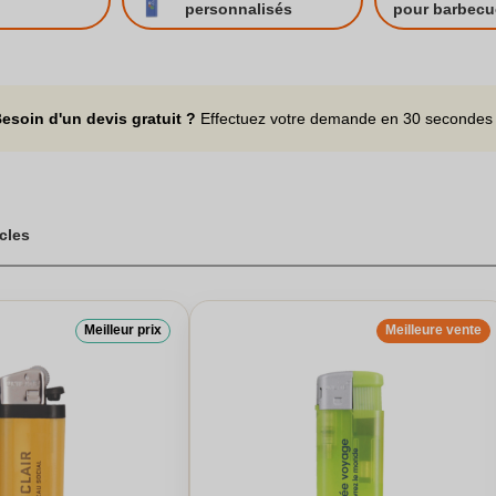
 peut être adapté à vos préférences.Les briquets bic sont reconnus p
personnalisés
pour barbecu
 comme cadeau idéal lors d'événements. Nos briquets personnalisabl
isse de briquets rechargeables, sans flamme, ou briquets à essence. N’
personnalisés et choisir un briquet qui correspond à vos besoins.
rge gamme de briquets publicitaires personnalisés avec votre logo : BIC
esoin d'un devis gratuit ?
Effectuez votre demande en 30 secondes
icles
Meilleur prix
Meilleure vente