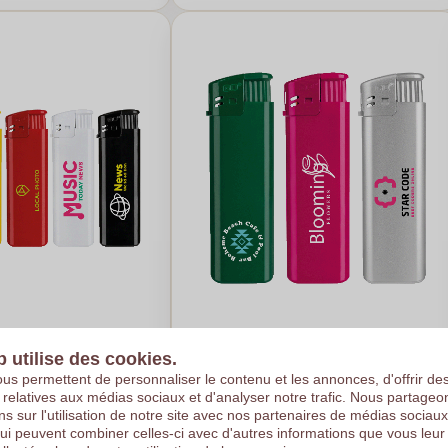
ctronique
Briquet électronique Prestige
b utilise des cookies.
e - Crossac
Piezo - Ohnenheim
us permettent de personnaliser le contenu et les annonces, d'offrir de
s relatives aux médias sociaux et d'analyser notre trafic. Nous partage
€0,36
ns sur l'utilisation de notre site avec nos partenaires de médias sociaux
é sur 5000 pièces
Par pièce, basé sur 5000 pièces
qui peuvent combiner celles-ci avec d'autres informations que vous leur
uleurs
Logo en
4
couleurs