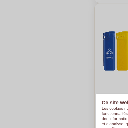
Briquet éle
Ce site we
rechargeabl
Les cookies no
€0,32
fonctionnalité
des informatio
Par pièce, bas
et d'analyse, 
Logo en
4
co