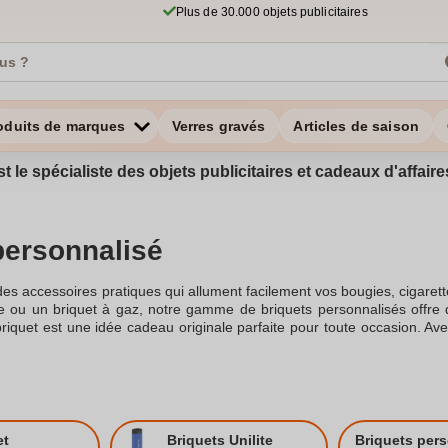
Plus de 30.000 objets publicitaires
oduits de marques
Verres gravés
Articles de saison
st le spécialiste des objets publicitaires et cadeaux d'affa
personnalisé
des accessoires pratiques qui allument facilement vos bougies, cigaret
e ou un briquet à gaz, notre gamme de briquets personnalisés offre
riquet est une idée cadeau originale parfaite pour toute occasion. Av
e cadeau, comme une photo et texte, ou le logo de votre entreprise, fais
isé, vous offrez un petit cadeau qui marquera les esprits. Les briqu
c une photo, ou encore déclinés en briquet personnalisable photo. Av
 pour un design de votre logo ou votre slogan.Pourquoi personnalise
. Un briquet publicitaire personnalisable permet de véhiculer le messa
se. Que vous optiez pour un briquet bic personnalisé, un briquet zi
et
Briquets Unilite
Briquets per