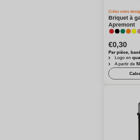
Créez votre desi
Briquet à ga
Apremont
€0,30
Par pièce, bas
Logo en
qua
A partir de
5
Calc