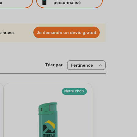
our leur qualité et peuvent être choisis comme cadeau
e
personnalisé
es aux couleurs variées offrent une personnalisation
hésitez pas à contacter notre équipe pour découvrir la
, électrique ou à roulette.
Je demande un devis gratuit
 chrono
Trier par
Pertinence
Notre choix