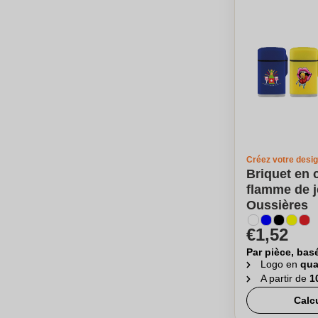
Créez votre desi
Briquet en 
flamme de j
Oussières
€1,52
Par pièce, bas
Logo en
qua
A partir de
1
Calc