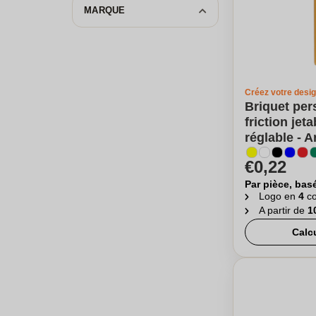
MARQUE
Créez votre desi
Briquet per
friction jet
réglable - A
€0,22
Par pièce, bas
Logo en
4
co
A partir de
1
Calc