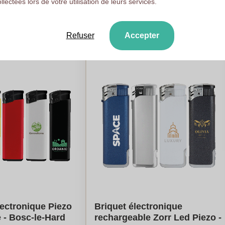
ollectées lors de votre utilisation de leurs services.
00
pièces
A partir de
100
pièces
uler mon prix
Calculer mon prix
Refuser
Accepter
ectronique Piezo
Briquet électronique
 - Bosc-le-Hard
rechargeable Zorr Led Piezo -