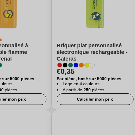
gn
sonnalisé à
Briquet plat personnalisé
able flamme
électronique rechargeable -
renal
Galeras
€0,35
é sur 5000 pièces
Par pièce, basé sur 5000 pièces
uleurs
Logo en
4
couleurs
00
pièces
A partir de
250
pièces
uler mon prix
Calculer mon prix