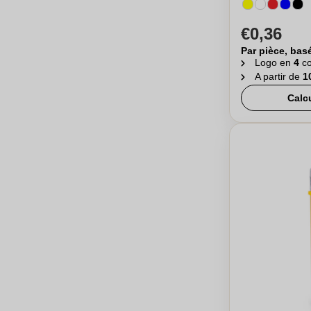
€0,36
Par pièce, bas
Logo en
4
co
A partir de
1
Calc