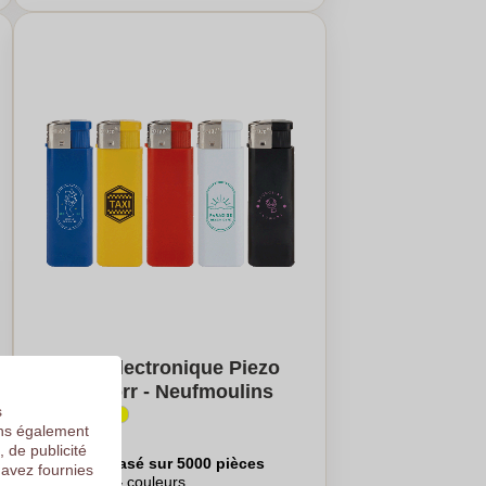
Briquet Électronique Piezo
Promo Zorr - Neufmoulins
s
ons également
€0,34
, de publicité
Par pièce, basé sur 5000 pièces
 avez fournies
Logo en
4
couleurs