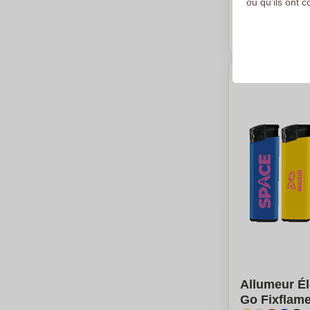
ou qu'ils ont c
A partir de
1
Calc
Allumeur Él
Go Fixflame