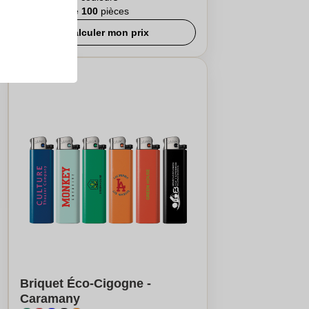
A partir de
100
pièces
Calculer mon prix
Briquet Éco-Cigogne -
Caramany