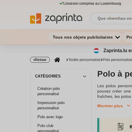
Livraison comprise au Luxembourg
Tous nos objets publicitaires
Pr
Zaprinta.lu e
Retour
Textile personnalisé
Polo personnalisé
Polo à p
CATÉGORIES
Les polos personna
Création polo
pouvez créer une t
personnalisé
fraîches, les pol
coton bio ou polyes
Impression polo
Montrer plus
votre choix et d'y
personnalisé
de marquage appor
Polo avec logo
actions de commun
vous économisez.
Polo club
B
dégressifs et fin
personnalisé