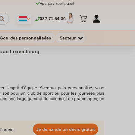
Aperçu visuel gratuit
087 71 54 30
Gourdes personnalisées
Secteur
ires au Luxembourg
cer l’esprit d’équipe. Avec un polo personnalisé, vous
e soit pour un club de sport ou pour les journées plus
 dans une large gamme de coloris et de grammages, en
on intuitif qui offre la possibilité de choisir un polo de
e, la broderie ou la sérigraphie, toutes ces techniques
er. Les polos brodés ou imprimés sont idéaux pour les
e offre de prix dégressifs, plus vous commandez, plus
s en gros selon vos besoins. Profitez de nos prix
Je demande un devis gratuit
 chrono
olos pour homme ou femme, notre large choix de polos