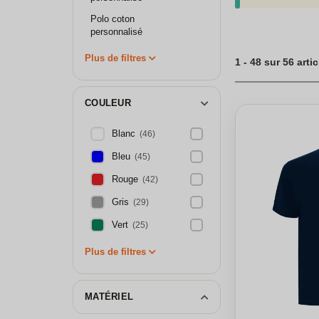
personnalisables s
Demandez un devis 
Polo coton
personnalisé
Personnaliser un p
Plus de filtres
1 - 48 sur 56 arti
COULEUR
Blanc
(46)
Bleu
(45)
Rouge
(42)
Gris
(29)
Vert
(25)
Plus de filtres
MATÉRIEL