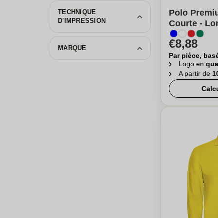
Polo Prem
TECHNIQUE
D'IMPRESSION
Courte - Lo
€8,88
MARQUE
Par pièce, bas
Logo en
qua
A partir de
1
Calc