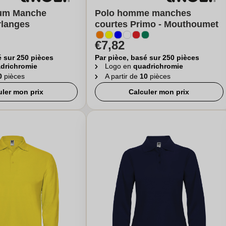
ium Manche
Polo homme manches
rlanges
courtes Primo - Mouthoumet
€7,82
é sur 250 pièces
Par pièce, basé sur 250 pièces
drichromie
Logo en
quadrichromie
0
pièces
A partir de
10
pièces
uler mon prix
Calculer mon prix