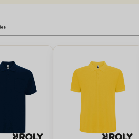
aura répondre à vos attentes. La livraison rapide sous 48h est égale
dès maintenant pour découvrir l’offre qui vous convient le mieux.
olo pour en faire un véritable support de communication et de promotio
cles