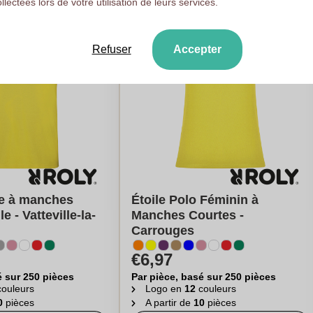
ollectées lors de votre utilisation de leurs services.
Refuser
Accepter
e à manches
Étoile Polo Féminin à
e - Vatteville-la-
Manches Courtes -
Carrouges
€6,97
é sur 250 pièces
Par pièce, basé sur 250 pièces
ouleurs
Logo en
12
couleurs
0
pièces
A partir de
10
pièces