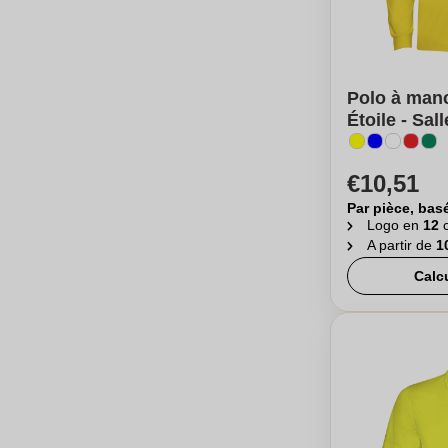
Polo à man
Étoile - Sa
€10,51
Par pièce, bas
Logo en
12
c
A partir de
1
Calc