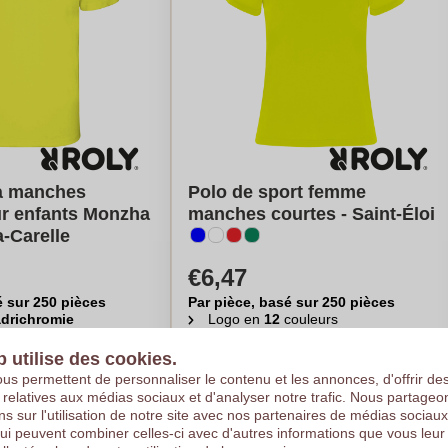
 à manches
Polo de sport femme
ur enfants Monzha
manches courtes - Saint-Éloi
la-Carelle
€6,47
é sur 250 pièces
Par pièce, basé sur 250 pièces
drichromie
Logo en
12
couleurs
pièces
A partir de
10
pièces
b utilise des cookies.
uler mon prix
Calculer mon prix
us permettent de personnaliser le contenu et les annonces, d'offrir de
s relatives aux médias sociaux et d'analyser notre trafic. Nous partage
ns sur l'utilisation de notre site avec nos partenaires de médias sociaux
qui peuvent combiner celles-ci avec d'autres informations que vous leur