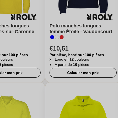
ches longues
Polo manches longues
lles-sur-Garonne
femme Étoile - Vaudoncourt
€10,51
é sur 100 pièces
Par pièce, basé sur 100 pièces
ouleurs
Logo en
12
couleurs
0
pièces
A partir de
10
pièces
uler mon prix
Calculer mon prix