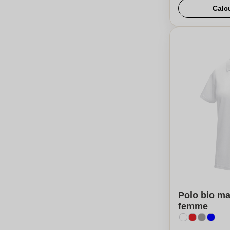
Calc
Polo bio m
femme