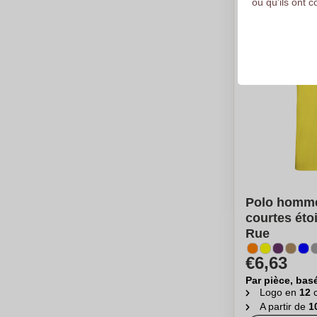
ou qu'ils ont c
Polo homm
courtes étoil
Rue
€6,63
Par pièce, bas
Logo en
12
c
A partir de
1