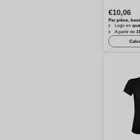
€10,06
Par pièce, bas
Logo en
qua
A partir de
1
Calc