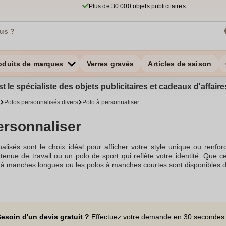
Plus de 30.000 objets publicitaires
oduits de marques
Verres gravés
Articles de saison
st le spécialiste des objets publicitaires et cadeaux d'affa
Polos personnalisés divers
Polo à personnaliser
ersonnaliser
lisés sont le choix idéal pour afficher votre style unique ou renfor
enue de travail ou un polo de sport qui reflète votre identité. Que c
os à manches longues ou les polos à manches courtes sont disponibles
ter.Personnaliser un polo est simple grâce à notre outil de personnalisati
 ajouter un logo, un texte ou une image. Que vous optiez pour le flocag
teront à coup sûr une touche unique à votre polo personnalisé pas ch
ication et peuvent être personnalisés selon vos préférences.Avec notr
 Vous pouvez commander un seul polo ou opter pour des commande
esoin d'un devis gratuit ?
Effectuez votre demande en 30 secondes
alisez votre commande en toute simplicité. Si vous avez besoin de p