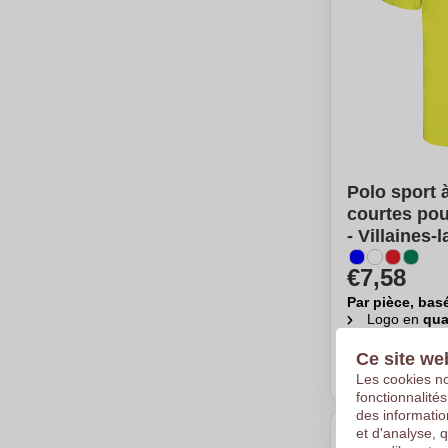
Polo sport
courtes po
- Villaines-
€7,58
Par pièce, bas
Logo en
qua
A partir de
5
Ce site we
Calc
Les cookies no
fonctionnalité
des informatio
et d'analyse, 