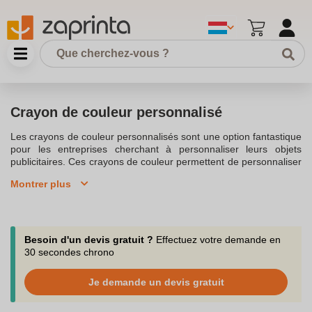
Crayon de couleur personnalisé
Les crayons de couleur personnalisés sont une option fantastique
pour les entreprises cherchant à personnaliser leurs objets
publicitaires. Ces crayons de couleur permettent de personnaliser
avec votre logo, rendant chaque étui unique et mémorable pour
Montrer plus
la marque. Les crayons de couleur publicitaires sont souvent
utilisés pour des cadeaux publicitaires lors d'événements
spéciaux, créant ainsi une impression durable auprès des enfants
et des adultes.Les crayons de couleur de haute qualité viennent
dans une gamme de couleurs, idéal pour colorier ou pour un set
Besoin d'un devis gratuit ?
Effectuez votre demande en
de coloriage publicitaire. Un kit de coloriage publicitaire peut
30 secondes chrono
inclure des 12 crayons de couleur eco ou des 6 crayons en bois,
offrant une personnalisation selon les besoins spécifiques. Les
Je demande un devis gratuit
crayons en bois au corps hexagonal sont non seulement
pratiques mais aussi esthétiques.Découvrir des set de crayons de