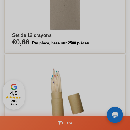
Set de 12 crayons
€0,66
Par pièce, basé sur 2500 pièces
4,5
★
★
★
★
★
288
Avis
Filtre