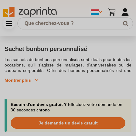
Sachet bonbon personnalisé
Les sachets de bonbons personnalisés sont idéals pour toutes les
occasions, qu'il s'agisse de mariages, d'anniversaires ou de
cadeaux corporatifs. Offrir des bonbons personnalisés est une
idée cadeau originale qui ravira les petits et les grands. Avec la
Montrer plus
personnalisation, vous pouvez choisir non seulement le type de
bonbons, mais aussi le design du sachet, que ce soit pour un sac
de bonbons Haribo ou d'autres friandises.Nos sachets de
bonbons personnalisés sont parfaits pour les fêtes de mariage ou
les cadeaux promotionnels lors de foires et salons professionnels.
Besoin d'un devis gratuit ?
Effectuez votre demande en
Chaque sachet de bonbons peut être personnalisé avec le logo
30 secondes chrono
de votre entreprise, un autocollant unique, ou même le thème
d'Halloween pour un événement spécial comme "bonbons ou un
Je demande un devis gratuit
sort".En optant pour des sachets de bonbons personnalisés, vous
ajoutez une touche personnelle à votre événement. Découvrez