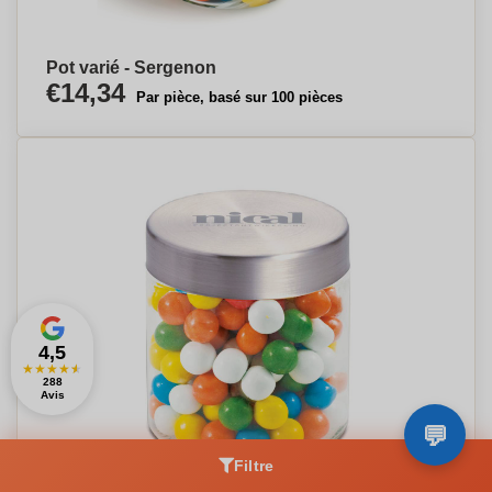
Pot varié - Sergenon
€14,34
Par pièce, basé sur 100 pièces
4,5
★
★
★
★
★
288
Avis
Filtre