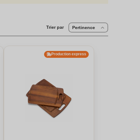
go.Si vous organisez un événement, personnaliser vos
i notre large gamme d'accessoires textiles, comme les
tion. Les goodies promotionnels sont des supports de
enance à une équipe favorite. Faites connaître votre
Trier par
Pertinence
Production express