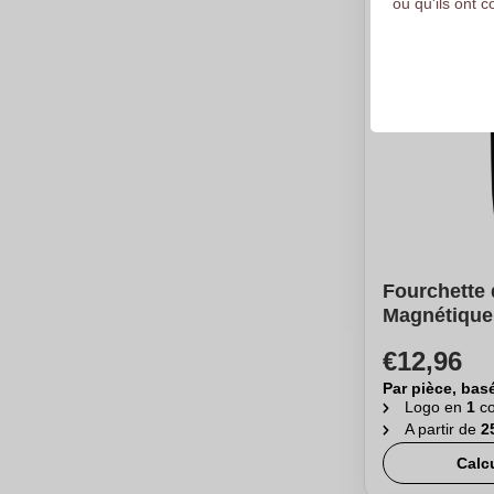
ou qu'ils ont c
Fourchette 
Magnétique
€12,96
Par pièce, bas
Logo en
1
co
A partir de
2
Calc