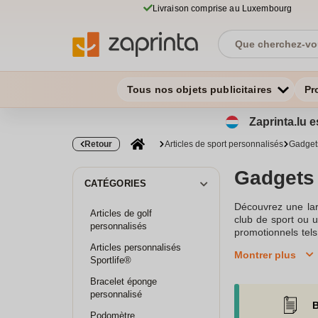
Livraison comprise au Luxembourg
Tous nos objets publicitaires
Pr
Zaprinta.lu e
Retour
Articles de sport personnalisés
Gadgets
Gadgets 
CATÉGORIES
Découvrez une lar
Articles de golf
club de sport ou u
personnalisés
promotionnels tels
comme le néoprèn
Articles personnalisés
Montrer plus
communication.Les 
Sportlife®
très appréciés lo
Bracelet éponge
fièrement votre lo
personnalisé
que les montres co
B
des techniques d'
Podomètre