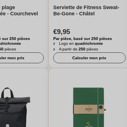
e plage
Serviette de Fitness Sweat-
ée - Courchevel
Be-Gone - Châtel
€9,95
é sur 250 pièces
Par pièce, basé sur 250 pièces
drichromie
Logo en
quadrichromie
50
pièces
A partir de
250
pièces
uler mon prix
Calculer mon prix