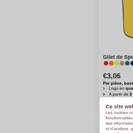
Gilet de Spo
€3,06
Par pièce, bas
Logo en
qua
A partir de
3
Calc
Ce site we
Les cookies no
fonctionnalité
des informatio
et d'analyse, 