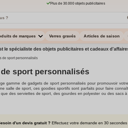
Plus de 30.000 objets publicitaires
oduits de marques
Verres gravés
Articles de saison
st le spécialiste des objets publicitaires et cadeaux d'affa
 de sport personnalisés
de sport personnalisés
ge gamme de gadgets de sport personnalisés pour promouvoir votre m
ne salle de sport, ces goodies sportifs sont parfaits pour faire conna
 que des serviettes de sport, des gourdes en polyester ou des sacs à
e ou le RPET. Offrir des cadeaux d'entreprise personnalisés avec 
objets publicitaires et cadeaux sportifs personnalisés, tels que les a
rs d'événements sportifs. Organisez une course à pied ou un événement
go sur les bracelets en silicone ou choisissez la gravure laser pour u
nnectées ou les tapis de yoga personnalisés, sont des cadeaux sporti
esoin d'un devis gratuit ?
Effectuez votre demande en 30 secondes
impression comme la sublimation ou la tampographie, permettant de 