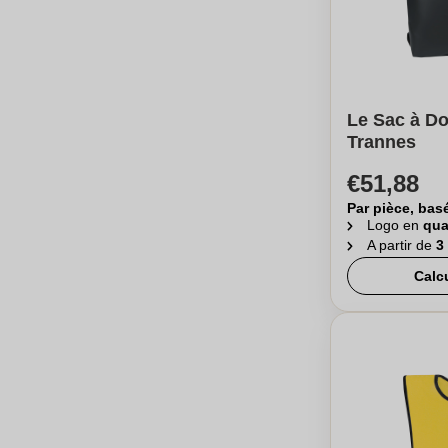
Le Sac à Do
Trannes
€51,88
Par pièce, bas
Logo en
qua
A partir de
3
Calc