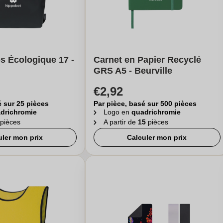
s Écologique 17 -
Carnet en Papier Recyclé
GRS A5 - Beurville
€2,92
é sur 25 pièces
Par pièce, basé sur 500 pièces
drichromie
Logo en
quadrichromie
pièces
A partir de
15
pièces
uler mon prix
Calculer mon prix