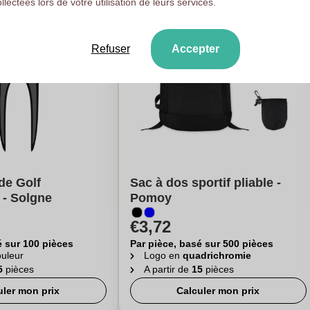
ollectées lors de votre utilisation de leurs services.
Refuser
Accepter
de Golf
Sac à dos sportif pliable -
 - Solgne
Pomoy
€3,72
é sur 100 pièces
Par pièce, basé sur 500 pièces
uleur
Logo en
quadrichromie
5
pièces
A partir de
15
pièces
uler mon prix
Calculer mon prix