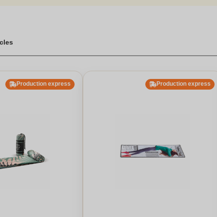
offrir confort et performance, tout en arborant fièrement votre lo
tiel pour offrir des cadeaux d'entreprise mémorables. Choisissez parm
rofibre ou les gourdes de 400 ml, pour personnaliser votre communica
icaces pour promouvoir une marque et favoriser le sentiment d'appart
ant avec nos objets publicitaires personnalisables.
icles
Production express
Production express