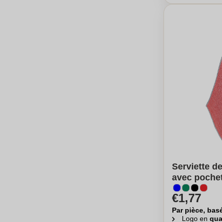
Serviette d
avec poche
€1,77
Par pièce, bas
Logo en
qua