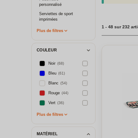
sont conçus pour 
personnalisé
goodies est essen
serviettes en mic
Serviettes de sport
communication eff
imprimées
marque dès mainten
1 - 48 sur 232 art
Plus de filtres
COULEUR
Noir
(68)
Bleu
(61)
Blanc
(54)
Rouge
(44)
Vert
(36)
Plus de filtres
MATÉRIEL