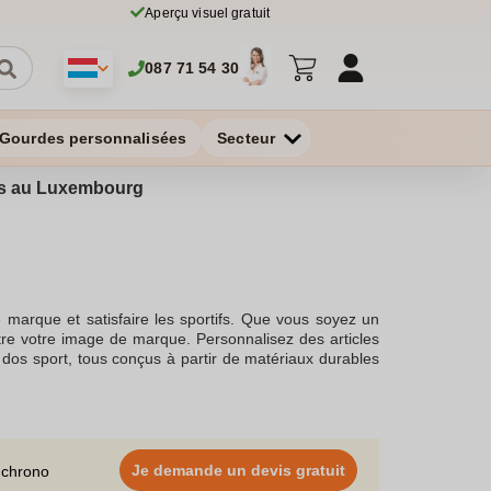
Aperçu visuel gratuit
087 71 54 30
Gourdes personnalisées
Secteur
ires au Luxembourg
arque et satisfaire les sportifs. Que vous soyez un
ître votre image de marque. Personnalisez des articles
 dos sport, tous conçus à partir de matériaux durables
votre logo ou texte est une véritable stratégie de
ccessoires de supporter ou les vêtements de sport, sont
 sportif et offrez des goodies personnalisés. Arborez
ne personnalisation optimale.Les gadgets de sport, tels
fs innovants. La personnalisation est possible grâce à
Je demande un devis gratuit
 chrono
créer des goodies uniques. Ces gadgets promotionnels