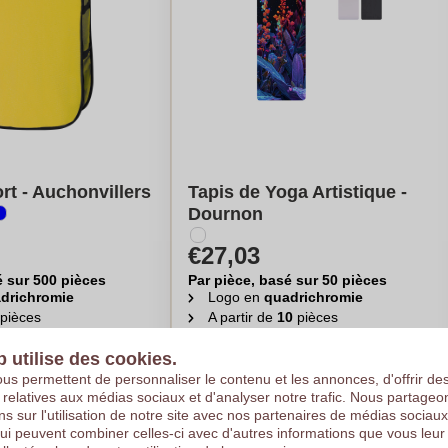
rt - Auchonvillers
Tapis de Yoga Artistique -
Dournon
€27,03
é sur 500 pièces
Par pièce, basé sur 50 pièces
drichromie
Logo en
quadrichromie
pièces
A partir de
10
pièces
uler mon prix
Calculer mon prix
b utilise des cookies.
us permettent de personnaliser le contenu et les annonces, d'offrir de
s relatives aux médias sociaux et d'analyser notre trafic. Nous partage
ns sur l'utilisation de notre site avec nos partenaires de médias sociaux
qui peuvent combiner celles-ci avec d'autres informations que vous leur