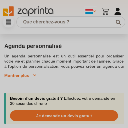
Agenda personnalisé
Un agenda personnalisé est un outil essentiel pour organiser
votre vie et planifier chaque moment important de l'année. Grâce
à l'option de personnalisation, vous pouvez créer un agenda qui
reflète parfaitement vos goûts et votre style. Personnaliser un
Montrer plus
agenda n'a jamais été aussi simple grâce à la possibilité de le
personnaliser en ligne. Vous pouvez sélectionner des photos
préférées, choisir différents formats et ajouter des couleurs de
votre entreprise pour que votre agenda soit à votre
image.L'agenda photo personnalisé est le moyen idéal de
Besoin d'un devis gratuit ?
Effectuez votre demande en
capturer vos meilleurs souvenirs tout en restant organisé tout au
30 secondes chrono
long de l'année. Avec des options comme l'agenda semainier,
vous pouvez planifier votre emploi du temps selon vos besoins et
Je demande un devis gratuit
compléter votre agenda avec jusqu’à 48 pages complémentaires
pour les comptes rendus de réunion, les espaces de notes, et