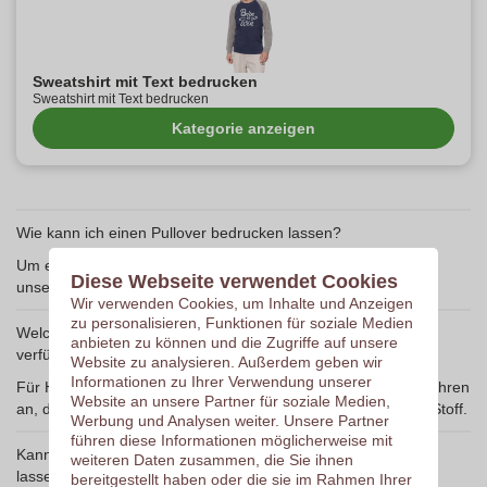
Sweatshirt mit Text bedrucken
Sweatshirt mit Text bedrucken
Kategorie anzeigen
Wie kann ich einen Pullover bedrucken lassen?
Um einen Pullover bedrucken zu lassen, können Sie einfach
Diese Webseite verwendet Cookies
unseren Online-Service nutzen und Ihr Design hochladen.
Wir verwenden Cookies, um Inhalte und Anzeigen
zu personalisieren, Funktionen für soziale Medien
Welche Druckverfahren sind für Hoodies und Pullover
anbieten zu können und die Zugriffe auf unsere
verfügbar?
Website zu analysieren. Außerdem geben wir
Informationen zu Ihrer Verwendung unserer
Für Hoodies und Pullover bieten wir verschiedene Druckverfahren
Website an unsere Partner für soziale Medien,
an, darunter Siebdruck, Flockdruck und Direktdruck auf den Stoff.
Werbung und Analysen weiter. Unsere Partner
führen diese Informationen möglicherweise mit
Kann ich einen Hoodie selbst gestalten und bedrucken
weiteren Daten zusammen, die Sie ihnen
lassen?
bereitgestellt haben oder die sie im Rahmen Ihrer