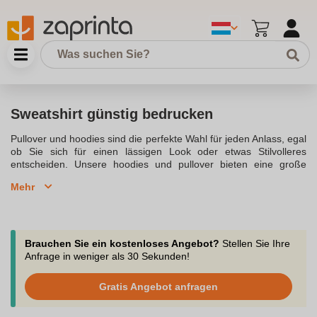
Sweatshirt günstig bedrucken
Pullover und hoodies sind die perfekte Wahl für jeden Anlass, egal
ob Sie sich für einen lässigen Look oder etwas Stilvolleres
entscheiden. Unsere hoodies und pullover bieten eine große
auswahl an Stilen, Designs und Farben, sodass Sie das finden
Mehr
können, was Ihnen am besten gefällt. Wenn Sie ein sweatshirt
oder einen pullover bedrucken lassen möchten, stehen Ihnen
zahlreiche Möglichkeiten zur Verfügung, um Ihre Textilien
individuell bedrucken oder besticken zu lassen.Ein pullover oder
hoodie kann mit verschiedenen druckverfahren wie siebdruck
Brauchen Sie ein kostenloses Angebot?
Stellen Sie Ihre
oder flockdruck bearbeitet werden, um ein hochwertiges Ergebnis
Anfrage in weniger als 30 Sekunden!
zu erzielen. Beim siebdruck wird das design direkt auf den stoff
aufgetragen, was besonders langlebig ist. Sie können ein logo
Gratis Angebot anfragen
bedrucken lassen oder sogar ein motiv aus unserer großen
auswahl wählen, um Ihren pulli bedrucken zu lassen.Die