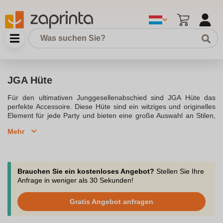
JGA Hüte
Für den ultimativen Junggesellenabschied sind JGA Hüte das
perfekte Accessoire. Diese Hüte sind ein witziges und originelles
Element für jede Party und bieten eine große Auswahl an Stilen,
die sowohl für Frauen und Männer geeignet sind. Egal ob Sie
Mehr
einen humorvollen Strohhut oder eine stylische Mütze
bevorzugen, mit einem JGA Hut wird die Party garantiert
unvergesslich. Die letzten Tage der zukünftigen Braut oder des
Bräutigams können mit personalisierten Hüten und Accessoires
gefeiert werden, die online kaufen einfach und bequem
Brauchen Sie ein kostenloses Angebot?
Stellen Sie Ihre
machen.Unsere JGA Accessoires, darunter Partyhüte und
Anfrage in weniger als 30 Sekunden!
Kopfbedeckungen, sind in verschiedenen Designs wie Cowboyhut
und Anglerhut erhältlich. Zusätzlich bieten Strohhüte und Trucker
Gratis Angebot anfragen
Caps eine perfekte Kopfbedeckung für den Sommer. Für kreative
Köpfe, die eine individuelle Note hinzufügen möchten, können