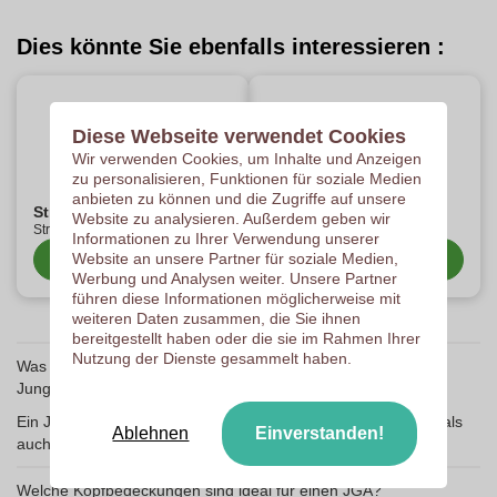
Dies könnte Sie ebenfalls interessieren :
Diese Webseite verwendet Cookies
Wir verwenden Cookies, um Inhalte und Anzeigen
zu personalisieren, Funktionen für soziale Medien
anbieten zu können und die Zugriffe auf unsere
Strohhut bedrucken
Personalisierte Kappe-
Website zu analysieren. Außerdem geben wir
Sonnenblenden
Strohhut bedrucken
Informationen zu Ihrer Verwendung unserer
Website an unsere Partner für soziale Medien,
Kategorie anzeigen
Kategorie anzeigen
Werbung und Analysen weiter. Unsere Partner
führen diese Informationen möglicherweise mit
weiteren Daten zusammen, die Sie ihnen
bereitgestellt haben oder die sie im Rahmen Ihrer
Nutzung der Dienste gesammelt haben.
Was ist das perfekte Accessoire für einen
Junggesellenabschied?
Ein JGA Hut ist das perfekte Accessoire, da er sowohl stilvoll als
Ablehnen
Einverstanden!
auch passend für den Anlass ist.
Welche Kopfbedeckungen sind ideal für einen JGA?