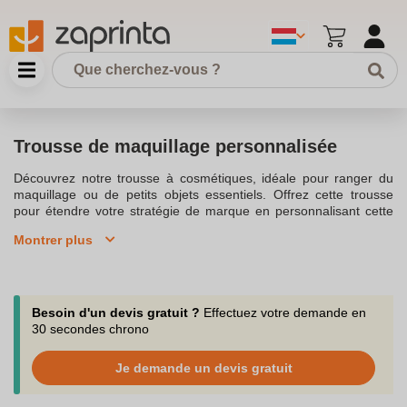
Trousse de maquillage personnalisée
Découvrez notre trousse à cosmétiques, idéale pour ranger du
maquillage ou de petits objets essentiels. Offrez cette trousse
pour étendre votre stratégie de marque en personnalisant cette
belle trousse. Grâce à cette trousse personnalisable en coton bio,
Montrer plus
vous pouvez personnaliser avec votre logo ou votre marque.
Cette jolie trousse de toilette est un cadeau trousse idéal pour les
voyages. La trousse de maquillage personnalisée est parfaite
pour ceux qui souhaitent ajouter une touche personnelle à leur
nécessaire de maquillage. La trousse de toilette personnalisée
Besoin d'un devis gratuit ?
Effectuez votre demande en
est également fabriquée en coton et jute pour une finition
30 secondes chrono
écologique. Cette trousse cosmétique publicitaire en coton est
une trousse promotionnelle en coton qui est personnalisable en
Je demande un devis gratuit
100% bio. Offrez une trousse de toilette promotionnelle pour
renforcer l'impact environnemental de votre marque. La trousse