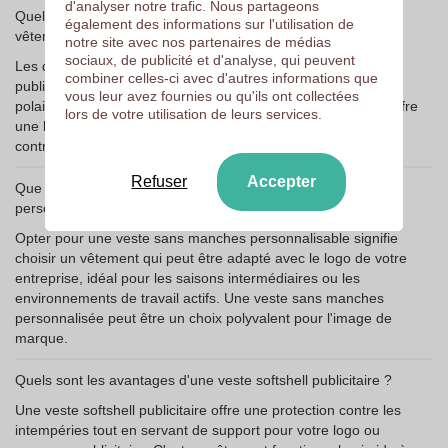
d'analyser notre trafic. Nous partageons
Quels sont les différents types de vestes idéales pour les
également des informations sur l'utilisation de
vêtements publicitaires ?
notre site avec nos partenaires de médias
sociaux, de publicité et d'analyse, qui peuvent
Les différents types de vestes idéales pour les vêtements
combiner celles-ci avec d'autres informations que
publicitaires incluent la veste softshell personnalisée, la veste
vous leur avez fournies ou qu'ils ont collectées
polaire, et la veste imperméable. Chaque modèle de veste offre
lors de votre utilisation de leurs services.
une base idéale pour la personnalisation avec votre logo,
contribuant à promouvoir votre marque efficacement.
Refuser
Accepter
Que signifie opter pour une veste sans manches
personnalisable ?
Opter pour une veste sans manches personnalisable signifie
choisir un vêtement qui peut être adapté avec le logo de votre
entreprise, idéal pour les saisons intermédiaires ou les
environnements de travail actifs. Une veste sans manches
personnalisée peut être un choix polyvalent pour l'image de
marque.
Quels sont les avantages d'une veste softshell publicitaire ?
Une veste softshell publicitaire offre une protection contre les
intempéries tout en servant de support pour votre logo ou