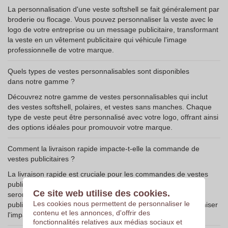
La personnalisation d'une veste softshell se fait généralement par
broderie ou flocage. Vous pouvez personnaliser la veste avec le
logo de votre entreprise ou un message publicitaire, transformant
la veste en un vêtement publicitaire qui véhicule l'image
professionnelle de votre marque.
Quels types de vestes personnalisables sont disponibles
dans notre gamme ?
Découvrez notre gamme de vestes personnalisables qui inclut
des vestes softshell, polaires, et vestes sans manches. Chaque
type de veste peut être personnalisé avec votre logo, offrant ainsi
des options idéales pour promouvoir votre marque.
Comment la livraison rapide impacte-t-elle la commande de
vestes publicitaires ?
La livraison rapide est cruciale pour les commandes de vestes
publicitaires car elle garantit que les vêtements publicitaires
Ce site web utilise des cookies.
seront disponibles à temps pour vos événements. Une veste
Les cookies nous permettent de personnaliser le
publicitaire personnalisée livrée rapidement permet de maximiser
contenu et les annonces, d'offrir des
l'impact de votre campagne promotionnelle.
fonctionnalités relatives aux médias sociaux et