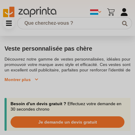
Veste personnalisée pas chère
Découvrez notre gamme de vestes personnalisées, idéales pour
promouvoir votre marque avec style et efficacité. Ces vestes sont
un excellent outil publicitaire, parfaites pour renforcer l'identité de
marque de votre entreprise ou association. Avec une veste
Montrer plus
personnalisée, vous pouvez afficher le logo de votre entreprise
avec élégance, tout en offrant à vos collaborateurs un vêtement
confortable et tendance.Personnaliser une veste est une stratégie
marketing astucieuse, permettant de créer une image
professionnelle de votre marque. Optez pour une veste softshell
Besoin d'un devis gratuit ?
Effectuez votre demande en
personnalisée ou une veste polaire personnalisée pour affronter
30 secondes chrono
les saisons froides sans sacrifier votre style. Les vestes
personnalisées sont disponibles dans une variété de modèles, y
Je demande un devis gratuit
compris la veste à capuche, la veste sans manches, et la veste
zippée, chacune pouvant être personnalisée selon les couleurs