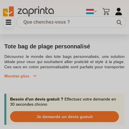
Tote bag de plage personnalisé
Découvrez le monde des tote bags personnalisés, une solution
idéale pour ceux qui souhaitent allier praticité et style à la plage.
Ces sacs en coton personnalisable sont parfaits pour transporter
vos affaires de plage tout en affichant un design unique. En
Montrer plus
optant pour un sac personnalisé en coton bio, vous faites
également un choix écologique. Le tote bag made in France est
un excellent choix pour ceux qui recherchent un produit de qualité
et local. Avec notre sélection de sacs, vous pouvez personnaliser
le tote bag avec votre logo, un message publicitaire, ou même
Besoin d'un devis gratuit ?
Effectuez votre demande en
une broderie. Un tote bag personnalisable est un objet publicitaire
30 secondes chrono
efficace qui séduit les prospects tout en offrant une grande
visibilité à votre marque.Les sac de plage personnalisé est non
Je demande un devis gratuit
seulement pratique mais aussi un cadeau publicitaire qui plaira à
vos clients. Vous pouvez choisir parmi une gamme de sacs