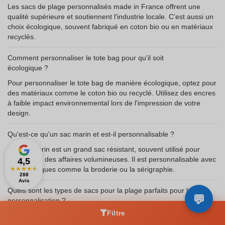
Les sacs de plage personnalisés made in France offrent une
qualité supérieure et soutiennent l'industrie locale. C'est aussi un
choix écologique, souvent fabriqué en coton bio ou en matériaux
recyclés.
Comment personnaliser le tote bag pour qu'il soit
écologique ?
Pour personnaliser le tote bag de manière écologique, optez pour
des matériaux comme le coton bio ou recyclé. Utilisez des encres
à faible impact environnemental lors de l'impression de votre
design.
Qu'est-ce qu'un sac marin et est-il personnalisable ?
Un sac marin est un grand sac résistant, souvent utilisé pour
transporter des affaires volumineuses. Il est personnalisable avec
4,5
des techniques comme la broderie ou la sérigraphie.
★
★
★
★
★
288
Avis
Quels sont les types de sacs pour la plage parfaits pour la
personnalisation ?
Filtre
Les types de sacs pour la plage parfaits pour la personnalisation