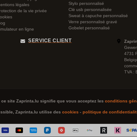
Stylo personnalisé
entions légales
Clé usb personnalisée
rotection de la vie privée
Sweat à capuche personnalisé
ookies
Verre personnalisé gravé
log
Gobelet personnalisé
imulateur en ligne
SERVICE CLIENT
Zapri
Gewer
4731 
Belgiq
comme
TVA :
e ce site
Zaprinta.lu
signifie que vous acceptez les
conditions gén
ossible,
Zaprinta.lu
utilise des
cookies
-
politique de confidentiali