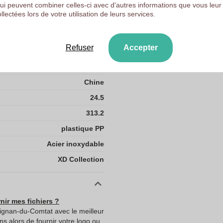
qui peuvent combiner celles-ci avec d'autres informations que vous leur
ollectées lors de votre utilisation de leurs services.
46.50 gram
7.5
Refuser
Accepter
7.5
Chine
24.5
313.2
plastique PP
Acier inoxydable
XD Collection
nir mes fichiers ?
ignan-du-Comtat avec le meilleur
ns alors de fournir votre logo ou