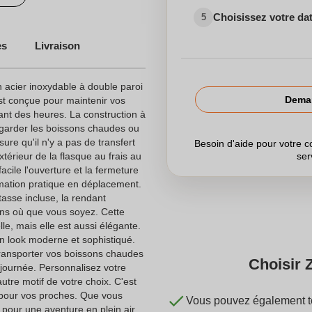
Choisissez votre dat
5
es
Livraison
 acier inoxydable à double paroi
Deman
st conçue pour maintenir vos
ant des heures. La construction à
r garder les boissons chaudes ou
sure qu'il n'y a pas de transfert
Besoin d'aide pour votre
xtérieur de la flasque au frais au
ser
acile l'ouverture et la fermeture
mation pratique en déplacement.
tasse incluse, la rendant
ons où que vous soyez. Cette
le, mais elle est aussi élégante.
n look moderne et sophistiqué.
transporter vos boissons chaudes
Choisir 
 journée. Personnalisez votre
utre motif de votre choix. C'est
pour vos proches. Que vous
Vous pouvez également té
u pour une aventure en plein air,