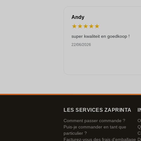
Andy
★
★
★
★
★
super kwaliteit en goedkoop !
22/06/2026
LES SERVICES ZAPRINTA
I
Comment passer commande ?
O
Puis-je commander en tant que
Q
particulier ?
C
Facturez-vous des frais d'emballage
D