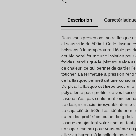
Description
Caractéristiqu
Nous vous présentons notre flasque en
et sous vide de 500ml! Cette flasque e
boissons à la température idéale pend
double paroi fournit une isolation pou
froides, tandis que le joint sous vide as
de chaleur, ce qui permet de garder l'e
toucher. La fermeture à pression rend f
de la flasque, permettant une consom
De plus, la flasque est livrée avec une 
polyvalente pour profiter de vos boiss
flasque n'est pas seulement fonctionnel
Le design en acier inoxydable donne u
La capacité de 500ml est idéale pour 
ou froides préférées tout au long de la
flasque en ajoutant votre nom ou tout a
un super cadeau pour vous-même ou 
alliez au bureau, à la salle de sport, o