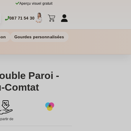
Aperçu visuel gratuit
087 71 54 30
son
Gourdes personnalisées
ouble Paroi -
u-Comtat
 partir de