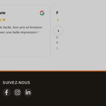
rie
Françoise
★
★
★
★
★
★
★
acile, bon prix et livraison
L'ADL Lontzen-Plombières-
›
vec une belle impression !
Welkenraedt est très satisfaite de
commande reçue hier. Travail so
service de qualité!
18/06/2026
SUIVEZ-NOUS