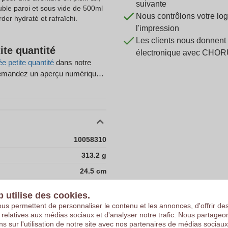
suivante
uble paroi et sous vide de 500ml
Nous contrôlons votre 
der hydraté et rafraîchi.
l'impression
Les clients nous donnent 
ite quantité
électronique avec CHOR
e petite quantité
dans notre
 Demandez un aperçu numérique
tuite de votre commande.
10058310
313.2 g
24.5 cm
24.5 cm
b utilise des cookies.
10
us permettent de personnaliser le contenu et les annonces, d'offrir de
s relatives aux médias sociaux et d'analyser notre trafic. Nous partage
25.3
ns sur l'utilisation de notre site avec nos partenaires de médias sociaux