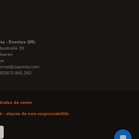
nta - Eventus SRL
bestraße 39
Raeren
ue
rcial@zaprinta.com
 BE0875.865.260
érales de vente
té
-
clause de non-responsabilité
.