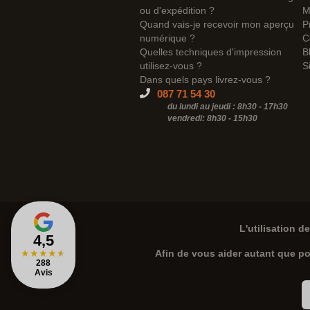
ou d'expédition ?
M
Quand vais-je recevoir mon aperçu
P
numérique ?
C
Quelles techniques d'impression
B
utilisez-vous ?
S
Dans quels pays livrez-vous ?
087 71 54 30
du lundi au jeudi : 8h30 - 17h30
vendredi: 8h30 -
15h30
L'utilisation d
4,5
★
★
★
★
★
Afin de vous aider autant que p
288
Avis