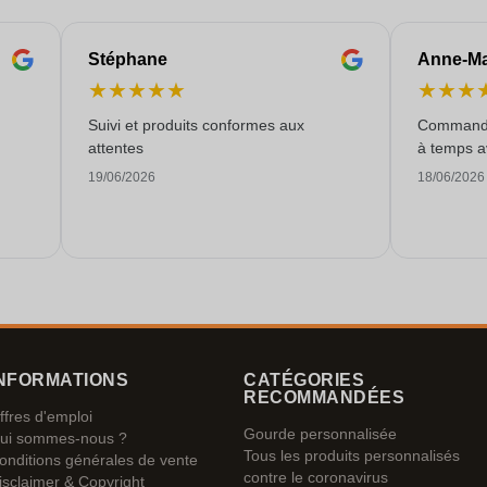
Stéphane
Anne-Ma
★
★
★
★
★
★
★
★
Suivi et produits conformes aux
Commande f
attentes
à temps a
19/06/2026
18/06/2026
NFORMATIONS
CATÉGORIES
RECOMMANDÉES
ffres d'emploi
Gourde personnalisée
ui sommes-nous ?
Tous les produits personnalisés
onditions générales de vente
contre le coronavirus
isclaimer & Copyright