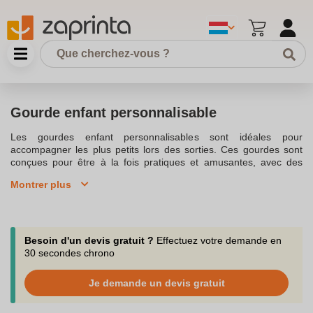
Gourde enfant personnalisable
Les gourdes enfant personnalisables sont idéales pour
accompagner les plus petits lors des sorties. Ces gourdes sont
conçues pour être à la fois pratiques et amusantes, avec des
designs ludiques qui permettent de personnaliser votre gourde
Montrer plus
selon les préférences de votre enfant. Grâce à leur double paroi
en inox, elles maintiennent les boissons au froid ou au chaud
pendant 12 heures. Cette caractéristique isotherme en inox est
parfaite pour les activités sportives ou les journées à l'école
maternelle.Parmi les différents types de bouchons, vous pouvez
Besoin d'un devis gratuit ?
Effectuez votre demande en
choisir entre un bouchon à paille ou un bouchon pipette, tous
30 secondes chrono
deux certifiés anti fuite. La gourde inox personnalisable est une
alternative aux bouteilles en plastique, favorisant des gestes éco-
Je demande un devis gratuit
responsables tout en étant sans BPA et réutilisable. Les gourdes
enfant isothermes de 350ml ou 500 ml glissent facilement dans le