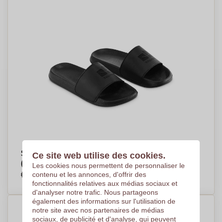
Sandales de Plage Antidérapantes en EVA
Ce site web utilise des cookies.
(Taille : 38-39) - Saint-Martin-d'Oney
Les cookies nous permettent de personnaliser le
€8,80
contenu et les annonces, d'offrir des
Par pièce, basé sur 250 pièces
fonctionnalités relatives aux médias sociaux et
d'analyser notre trafic. Nous partageons
également des informations sur l'utilisation de
notre site avec nos partenaires de médias
sociaux, de publicité et d'analyse, qui peuvent