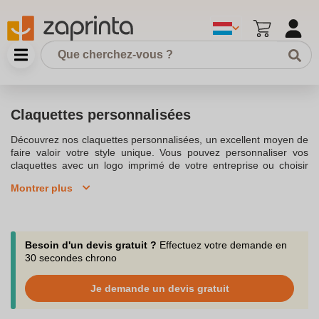
Claquettes personnalisées
Découvrez nos claquettes personnalisées, un excellent moyen de
faire valoir votre style unique. Vous pouvez personnaliser vos
claquettes avec un logo imprimé de votre entreprise ou choisir
parmi plusieurs couleurs pour exprimer votre style. Ces
Montrer plus
claquettes antidérapantes en EVA sont conçues pour offrir un
confort optimal et une durabilité exceptionnelle. Pour les sportifs,
une semelle antidérapante est essentielle, et ces claquettes
répondent parfaitement à cette exigence.Si vous cherchez à
concevoir des claquettes 100% personnalisées en France, nous
Besoin d'un devis gratuit ?
Effectuez votre demande en
travaillons avec plusieurs graphistes pour fournir le meilleur
30 secondes chrono
design. Créez vos claquettes uniques en intégrant vos couleurs
de club de football ou des options de personnalisation spécifiques
Je demande un devis gratuit
à votre demande. Notre site internet vous permet de finaliser et
valider votre commande facilement, avec un service client prêt à