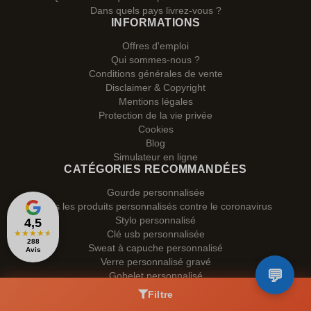
Dans quels pays livrez-vous ?
INFORMATIONS
Offres d'emploi
Qui sommes-nous ?
Conditions générales de vente
Disclaimer & Copyright
Mentions légales
Protection de la vie privée
Cookies
Blog
Simulateur en ligne
CATÉGORIES RECOMMANDÉES
Gourde personnalisée
Tous les produits personnalisés contre le coronavirus
Stylo personnalisé
4,5
★
★
★
★
★
Clé usb personnalisée
288
Sweat à capuche personnalisé
Avis
Verre personnalisé gravé
Gobelet personnalisé
SUIVEZ-NOUS
Filtre