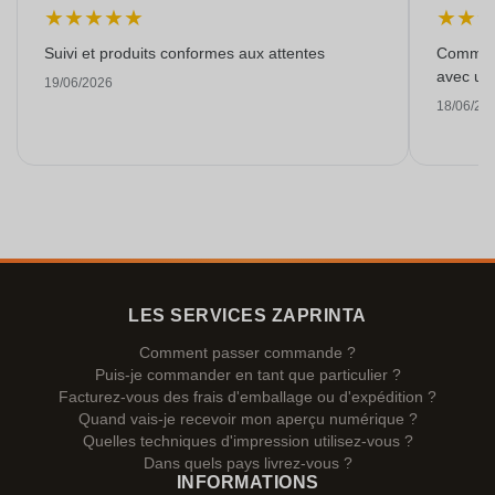
★
★
★
★
★
★
★
Suivi et produits conformes aux attentes
Commande
avec une
19/06/2026
18/06/20
LES SERVICES ZAPRINTA
Comment passer commande ?
Puis-je commander en tant que particulier ?
Facturez-vous des frais d'emballage ou d'expédition ?
Quand vais-je recevoir mon aperçu numérique ?
Quelles techniques d'impression utilisez-vous ?
Dans quels pays livrez-vous ?
INFORMATIONS