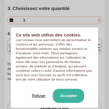
3. Choisissez votre quantité
4. Choisissez votre date d'expédition
Ce site web utilise des cookies.
Les cookies nous permettent de personnaliser le
Inclus
contenu et les annonces, d'offrir des
Livraison standard
Livraison
partout au
Téléchargez et approuvez vos fichiers demain avant
fonctionnalités relatives aux médias sociaux et
Luxembourg
9h30.
d'analyser notre trafic. Nous partageons
également des informations sur l'utilisation de
notre site avec nos partenaires de médias
Pas d'inquiétude ! Nous vérifions chaque logo et ne
sociaux, de publicité et d'analyse, qui peuvent
débutons l'impression qu'après accord de votre part sur le
combiner celles-ci avec d'autres informations que
bon à tirer reçu. Pas avant. Votre satisfaction est notre
vous leur avez fournies ou qu'ils ont collectées
satisfaction !
lors de votre utilisation de leurs services.
Refuser
Accepter
Demander le prix