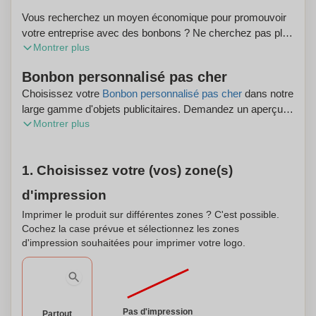
Vous recherchez un moyen économique pour promouvoir
votre entreprise avec des bonbons ? Ne cherchez pas plus
Montrer plus
loin que notre Flowpack menthe poivrée. Ces petits
bonbons sont enveloppés dans un emballage blanc
Bonbon personnalisé pas cher
élégant, parfait pour attirer l'attention sur votre marque.
Choisissez votre
Bonbon personnalisé pas cher
dans notre
Avec la possibilité d'y ajouter votre propre logo, ils
large gamme d'objets publicitaires. Demandez un aperçu
deviennent un outil publicitaire incontournable. Ces
Montrer plus
numérique gratuit et profitez de la livraison gratuite de votre
menthes ovales offrent une fraîcheur instantanée et
commande.
plaisent à tous grâce à leur goût classique et rafraîchissant
de menthe poivrée. Idéal pour les événements d'entreprise,
1. Choisissez votre (vos) zone(s)
les salons professionnels, ou simplement comme cadeau
à vos clients pour leur rappeler votre marque. En plus de
d'impression
ravir le palais, ces menthes contribuent à renforcer votre
Imprimer le produit sur différentes zones ? C'est possible.
identité visuelle de manière subtile mais efficace. Offrez à
Cochez la case prévue et sélectionnez les zones
vos clients une expérience mémorable tout en assurant la
d'impression souhaitées pour imprimer votre logo.
visibilité continue de votre entreprise. En somme, le
Flowpack menthe poivrée est non seulement un produit
savoureux mais aussi un excellent support de
communication personnalisable.
Pas d'impression
Partout