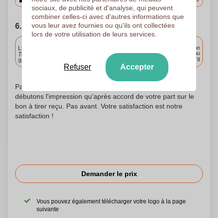
sociaux, de publicité et d'analyse, qui peuvent
combiner celles-ci avec d'autres informations que
vous leur avez fournies ou qu'ils ont collectées
6. Choisissez votre date d'expédition
lors de votre utilisation de leurs services.
Inclus
Livraison standard
Livraison
partout au
Téléchargez et approuvez vos fichiers demain avant
Luxembourg
9h30.
Refuser
Accepter
Pas d'inquiétude ! Nous vérifions chaque logo et ne
débutons l'impression qu'après accord de votre part sur le
bon à tirer reçu. Pas avant. Votre satisfaction est notre
satisfaction !
Demander le prix
Vous pouvez également télécharger votre logo à la page
suivante