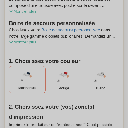
composé d'une trousse avec poche sur le devant.
Montrer plus
Contient: pansements, lingettes désinfectantes, ciseaux,
épingle à nourrice, sparadrap. Conforme à la norme EN
Boite de secours personnalisée
13485:2003.
Choisissez votre
Boite de secours personnalisée
dans
notre large gamme d'objets publicitaires. Demandez un
Montrer plus
aperçu numérique gratuit et profitez de la livraison gratuite
de votre commande.
1. Choisissez votre couleur
Marineblau
Rouge
Blanc
2. Choisissez votre (vos) zone(s)
d'impression
Imprimer le produit sur différentes zones ? C'est possible.