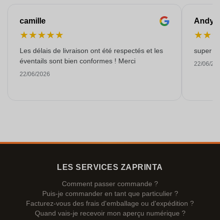
camille
Andy
★
★
★
★
★
★
★
Les délais de livraison ont été respectés et les
super kw
éventails sont bien conformes ! Merci
22/06/20
22/06/2026
LES SERVICES ZAPRINTA
Comment passer commande ?
Puis-je commander en tant que particulier ?
Facturez-vous des frais d'emballage ou d'expédition ?
Quand vais-je recevoir mon aperçu numérique ?