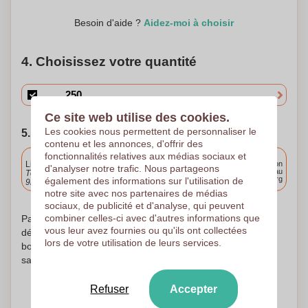
Besoin d'aide ?
Aidez-moi à choisir
4. Choisissez votre quantité
Ce site web utilise des cookies.
Les cookies nous permettent de personnaliser le
5. Choisissez votre date d'expédition
contenu et les annonces, d'offrir des
fonctionnalités relatives aux médias sociaux et
Inclus
Livraison standard
Livraison
d'analyser notre trafic. Nous partageons
partout au
Téléchargez et approuvez vos fichiers demain avant
Luxembourg
également des informations sur l'utilisation de
9h30.
notre site avec nos partenaires de médias
sociaux, de publicité et d'analyse, qui peuvent
combiner celles-ci avec d'autres informations que
Pas d'inquiétude ! Nous vérifions chaque logo et ne
vous leur avez fournies ou qu'ils ont collectées
débutons l'impression qu'après accord de votre part sur le
lors de votre utilisation de leurs services.
bon à tirer reçu. Pas avant. Votre satisfaction est notre
satisfaction !
Refuser
Accepter