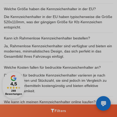
Welche Größe haben die Kennzeichenhalter in der EU?
Die Kennzeichenhalter in der EU haben typischerweise die Größe
520x110mm, was der gängigen Größe für Kfz-Kennzeichen
entspricht.
Kann ich Rahmenlose Kennzeichenhalter bestellen?
Ja, Rahmenlose Kennzeichenhalter sind verfügbar und bieten ein
modernes, minimalistisches Design, das sich perfekt in das
Gesamtbild Ihres Fahrzeugs einfügt.
Welche Kosten fallen für bedruckte Kennzeichenhalter an?
Die Kosten für bedruckte Kennzeichenhalter variieren je nach
Druckverfahren und Stückzahl, sie sind jedoch im Vergleich zu
4,5
anderen Werbemitteln kostengünstig und bieten effektive
★
★
★
★
★
Werbewirksamkeit.
288
Bewertungen
Wie kann ich meinen Kennzeichenhalter online kaufen?
Sie können Ihren Kennzeichenhalter bequem online kaufen.
Filters
Besuchen Sie unseren Webshop, wählen Sie das gewünschte