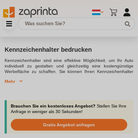
Kennzeichenhalter bedrucken
Kennzeichenhalter sind eine effektive Möglichkeit, um Ihr Auto
individuell zu gestalten und gleichzeitig eine kostengünstige
Werbefläche zu schaffen. Sie können Ihren Kennzeichenhalter
bedrucken lassen, um Ihren Firmenname, ein Logo oder einen
Mehr
lustigen Spruch hinzuzufügen. Das bietet Ihnen die Möglichkeit,
Ihr Fahrzeug zu einer fahrenden Werbung zu machen. Mit
individuell bedruckten Kennzeichenhaltern können Sie Ihre
Werbebotschaft mit minimalem Aufwand und zu niedrigen Kosten
verbreiten.Egal ob Sie ein Autohaus betreiben oder Ihren
Brauchen Sie ein kostenloses Angebot?
Stellen Sie Ihre
Fuhrpark ausstatten wollen, die bedruckten Nummernschildhalter
Anfrage in weniger als 30 Sekunden!
sind eine optische Bereicherung für jedes Fahrzeug. Dank der
sicheren Befestigung und der Beständigkeit gegen UV-Strahlen
Gratis Angebot anfragen
sind die Kennzeichenhalterungen langlebig und zuverlässig.In der
EU sind schwarze Kennzeichenhalter in der Größe 520 x 110 mm